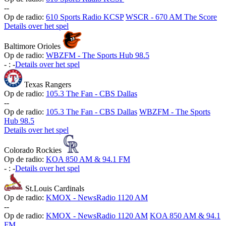
-
-
Op de radio:
610 Sports Radio KCSP
WSCR - 670 AM The Score
Details over het spel
Baltimore Orioles
Op de radio:
WBZFM - The Sports Hub 98.5
-
:
-
Details over het spel
Texas Rangers
Op de radio:
105.3 The Fan - CBS Dallas
-
-
Op de radio:
105.3 The Fan - CBS Dallas
WBZFM - The Sports
Hub 98.5
Details over het spel
Colorado Rockies
Op de radio:
KOA 850 AM & 94.1 FM
-
:
-
Details over het spel
St.Louis Cardinals
Op de radio:
KMOX - NewsRadio 1120 AM
-
-
Op de radio:
KMOX - NewsRadio 1120 AM
KOA 850 AM & 94.1
FM