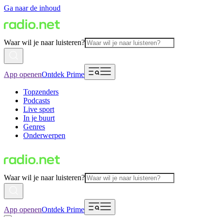
Ga naar de inhoud
Waar wil je naar luisteren?
App openen
Ontdek Prime
Topzenders
Podcasts
Live sport
In je buurt
Genres
Onderwerpen
Waar wil je naar luisteren?
App openen
Ontdek Prime