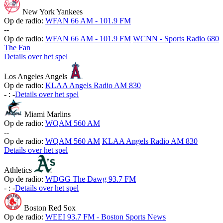
New York Yankees
Op de radio:
WFAN 66 AM - 101.9 FM
-
-
Op de radio:
WFAN 66 AM - 101.9 FM
WCNN - Sports Radio 680
The Fan
Details over het spel
Los Angeles Angels
Op de radio:
KLAA Angels Radio AM 830
-
:
-
Details over het spel
Miami Marlins
Op de radio:
WQAM 560 AM
-
-
Op de radio:
WQAM 560 AM
KLAA Angels Radio AM 830
Details over het spel
Athletics
Op de radio:
WDGG The Dawg 93.7 FM
-
:
-
Details over het spel
Boston Red Sox
Op de radio:
WEEI 93.7 FM - Boston Sports News