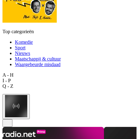
Top categorieën
Komedie
Sport
Nieuws
Maatschappij & cultuur
Waargebeurde misdaad
A - H
I - P
Q - Z