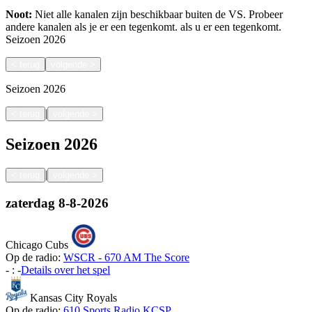
Noot:
Niet alle kanalen zijn beschikbaar buiten de VS. Probeer
andere kanalen als je er een tegenkomt.
als u er een tegenkomt.
Seizoen
2026
<
terug
volgende
>
Seizoen
2026
|
<
terug
volgende
>
Seizoen
2026
|
<
terug
volgende
>
zaterdag
8-8-2026
Chicago Cubs
Op de radio:
WSCR - 670 AM The Score
-
:
-
Details over het spel
Kansas City Royals
Op de radio:
610 Sports Radio KCSP