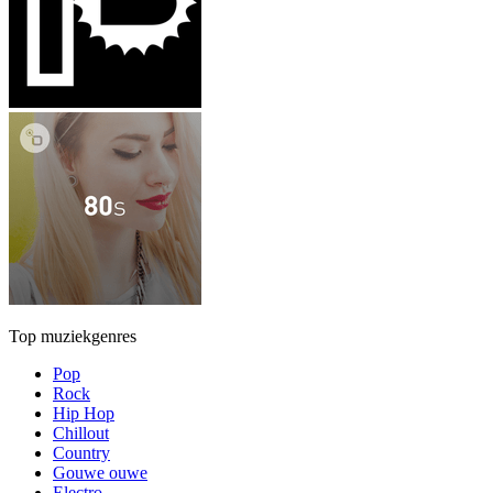
Top muziekgenres
Pop
Rock
Hip Hop
Chillout
Country
Gouwe ouwe
Electro