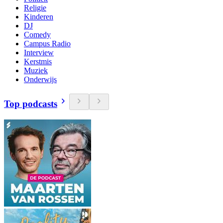
Religie
Kinderen
DJ
Comedy
Campus Radio
Interview
Kerstmis
Muziek
Onderwijs
Top podcasts