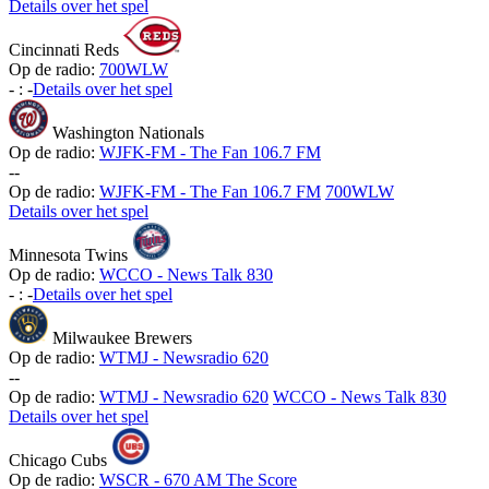
Details over het spel
Cincinnati Reds
Op de radio:
700WLW
-
:
-
Details over het spel
Washington Nationals
Op de radio:
WJFK-FM - The Fan 106.7 FM
-
-
Op de radio:
WJFK-FM - The Fan 106.7 FM
700WLW
Details over het spel
Minnesota Twins
Op de radio:
WCCO - News Talk 830
-
:
-
Details over het spel
Milwaukee Brewers
Op de radio:
WTMJ - Newsradio 620
-
-
Op de radio:
WTMJ - Newsradio 620
WCCO - News Talk 830
Details over het spel
Chicago Cubs
Op de radio:
WSCR - 670 AM The Score