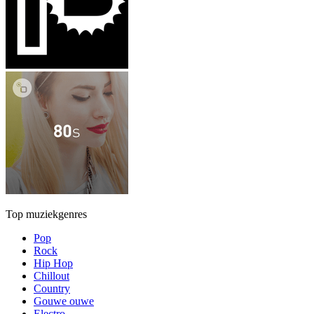
Top muziekgenres
Pop
Rock
Hip Hop
Chillout
Country
Gouwe ouwe
Electro