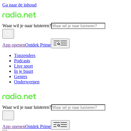
Ga naar de inhoud
Waar wil je naar luisteren?
App openen
Ontdek Prime
Topzenders
Podcasts
Live sport
In je buurt
Genres
Onderwerpen
Waar wil je naar luisteren?
App openen
Ontdek Prime