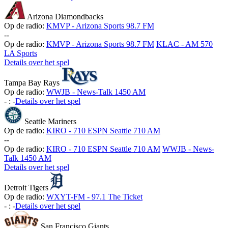
Arizona Diamondbacks
Op de radio:
KMVP - Arizona Sports 98.7 FM
-
-
Op de radio:
KMVP - Arizona Sports 98.7 FM
KLAC - AM 570
LA Sports
Details over het spel
Tampa Bay Rays
Op de radio:
WWJB - News-Talk 1450 AM
-
:
-
Details over het spel
Seattle Mariners
Op de radio:
KIRO - 710 ESPN Seattle 710 AM
-
-
Op de radio:
KIRO - 710 ESPN Seattle 710 AM
WWJB - News-
Talk 1450 AM
Details over het spel
Detroit Tigers
Op de radio:
WXYT-FM - 97.1 The Ticket
-
:
-
Details over het spel
San Francisco Giants