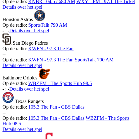
Op de radio:
KNBR 104.5 / 680 AM
WXYT-FM - 97.1 The Ticket
Details over het spel
Houston Astros
Op de radio:
SportsTalk 790 AM
-
:
-
Details over het spel
San Diego Padres
Op de radio:
KWFN - 97.3 The Fan
-
-
Op de radio:
KWFN - 97.3 The Fan
SportsTalk 790 AM
Details over het spel
Baltimore Orioles
Op de radio:
WBZFM - The Sports Hub 98.5
-
:
-
Details over het spel
Texas Rangers
Op de radio:
105.3 The Fan - CBS Dallas
-
-
Op de radio:
105.3 The Fan - CBS Dallas
WBZFM - The Sports
Hub 98.5
Details over het spel