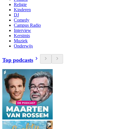
Religie
Kinderen
DJ
Comedy
Campus Radio
Interview
Kerstmis
Muziek
Onderwijs
Top podcasts