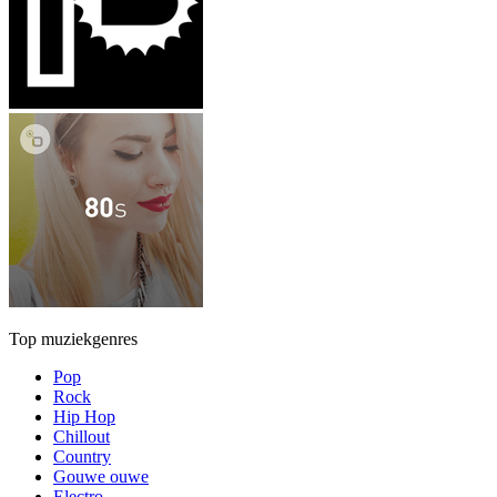
Top muziekgenres
Pop
Rock
Hip Hop
Chillout
Country
Gouwe ouwe
Electro