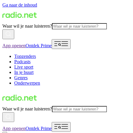
Ga naar de inhoud
Waar wil je naar luisteren?
App openen
Ontdek Prime
Topzenders
Podcasts
Live sport
In je buurt
Genres
Onderwerpen
Waar wil je naar luisteren?
App openen
Ontdek Prime