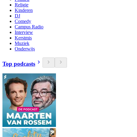
Religie
Kinderen
DJ
Comedy
Campus Radio
Interview
Kerstmis
Muziek
Onderwijs
Top podcasts