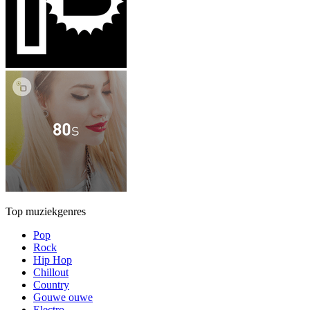
Top muziekgenres
Pop
Rock
Hip Hop
Chillout
Country
Gouwe ouwe
Electro