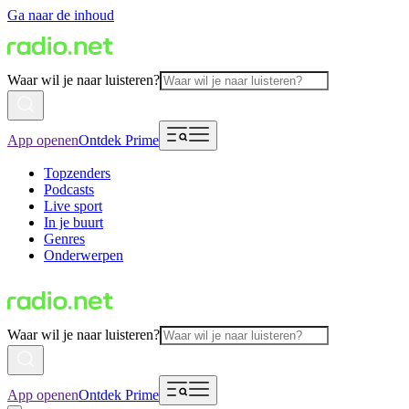
Ga naar de inhoud
Waar wil je naar luisteren?
App openen
Ontdek Prime
Topzenders
Podcasts
Live sport
In je buurt
Genres
Onderwerpen
Waar wil je naar luisteren?
App openen
Ontdek Prime