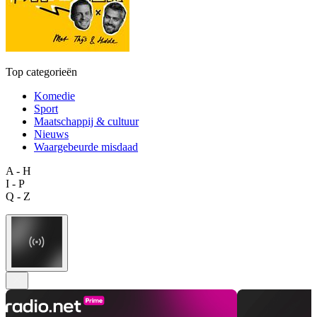
Top categorieën
Komedie
Sport
Maatschappij & cultuur
Nieuws
Waargebeurde misdaad
A - H
I - P
Q - Z