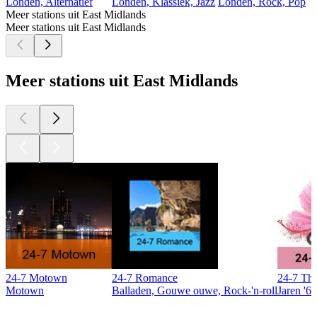
Londen, Alternatief
Londen, Klassiek, Jazz
Londen, Rock, Pop
Meer stations uit East Midlands
Meer stations uit East Midlands
Meer stations uit East Midlands
24-7 Motown
24-7 Romance
24-7 The
Motown
Balladen, Gouwe ouwe, Rock-'n-roll
Jaren '60
Top
podcasts