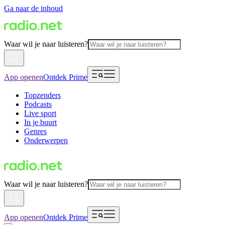
Ga naar de inhoud
Waar wil je naar luisteren?
App openen
Ontdek Prime
Topzenders
Podcasts
Live sport
In je buurt
Genres
Onderwerpen
Waar wil je naar luisteren?
App openen
Ontdek Prime