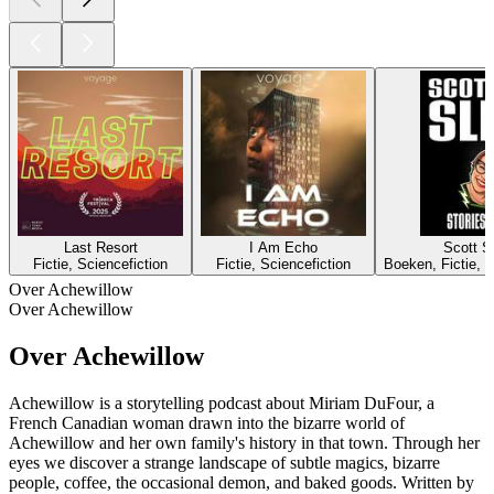
Last Resort
I Am Echo
Scott Si
Fictie, Sciencefiction
Fictie, Sciencefiction
Boeken, Fictie, K
Over Achewillow
Over Achewillow
Over Achewillow
Achewillow is a storytelling podcast about Miriam DuFour, a
French Canadian woman drawn into the bizarre world of
Achewillow and her own family's history in that town. Through her
eyes we discover a strange landscape of subtle magics, bizarre
people, coffee, the occasional demon, and baked goods. Written by