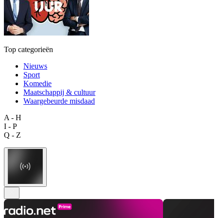
Top categorieën
Nieuws
Sport
Komedie
Maatschappij & cultuur
Waargebeurde misdaad
A - H
I - P
Q - Z