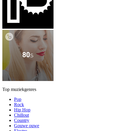
Top muziekgenres
Pop
Rock
Hip Hop
Chillout
Country
Gouwe ouwe
Electro