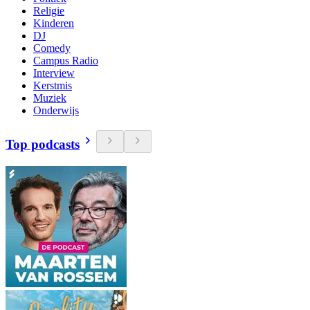
Religie
Kinderen
DJ
Comedy
Campus Radio
Interview
Kerstmis
Muziek
Onderwijs
Top podcasts