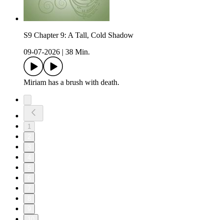
S9 Chapter 9: A Tall, Cold Shadow
09-07-2026
|
38 Min.
Miriam has a brush with death.
1
2
3
4
5
6
7
8
9
10