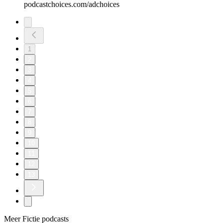
podcastchoices.com/adchoices
1
2
3
4
5
6
7
8
9
10
11
12
13
Meer Fictie podcasts