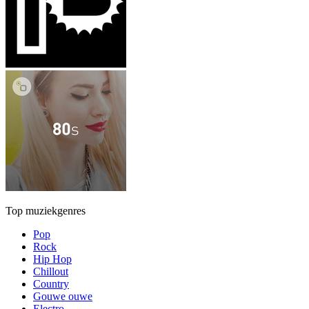
Top muziekgenres
Pop
Rock
Hip Hop
Chillout
Country
Gouwe ouwe
Electro