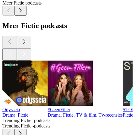
Meer Fictie podcasts
Meer Fictie podcasts
Odysseia
#GeenFilter
STO
Drama, Fictie
Drama, Fictie, TV & film, Tv-recensies
Fictie
Trending Fictie -podcasts
Trending Fictie -podcasts