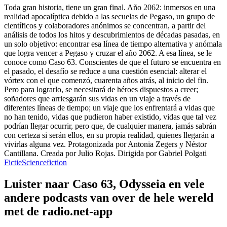
Toda gran historia, tiene un gran final. Año 2062: inmersos en una
realidad apocalíptica debido a las secuelas de Pegaso, un grupo de
científicos y colaboradores anónimos se concentran, a partir del
análisis de todos los hitos y descubrimientos de décadas pasadas, en
un solo objetivo: encontrar esa línea de tiempo alternativa y anómala
que logra vencer a Pegaso y cruzar el año 2062. A esa línea, se le
conoce como Caso 63. Conscientes de que el futuro se encuentra en
el pasado, el desafío se reduce a una cuestión esencial: alterar el
vórtex con el que comenzó, cuarenta años atrás, al inicio del fin.
Pero para lograrlo, se necesitará de héroes dispuestos a creer;
soñadores que arriesgarán sus vidas en un viaje a través de
diferentes líneas de tiempo; un viaje que los enfrentará a vidas que
no han tenido, vidas que pudieron haber existido, vidas que tal vez
podrían llegar ocurrir, pero que, de cualquier manera, jamás sabrán
con certeza si serán ellos, en su propia realidad, quienes llegarán a
vivirlas alguna vez. Protagonizada por Antonia Zegers y Néstor
Cantillana. Creada por Julio Rojas. Dirigida por Gabriel Polgati
Fictie
Sciencefiction
Luister naar Caso 63, Odysseia en vele
andere podcasts van over de hele wereld
met de radio.net-app