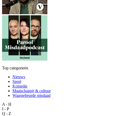
Top categorieën
Nieuws
Sport
Komedie
Maatschappij & cultuur
Waargebeurde misdaad
A - H
I - P
Q - Z