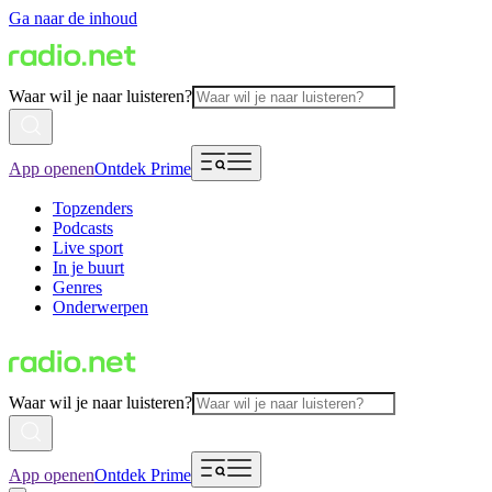
Ga naar de inhoud
Waar wil je naar luisteren?
App openen
Ontdek Prime
Topzenders
Podcasts
Live sport
In je buurt
Genres
Onderwerpen
Waar wil je naar luisteren?
App openen
Ontdek Prime