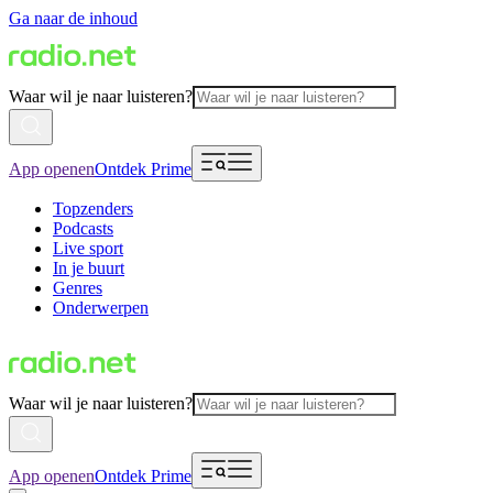
Ga naar de inhoud
Waar wil je naar luisteren?
App openen
Ontdek Prime
Topzenders
Podcasts
Live sport
In je buurt
Genres
Onderwerpen
Waar wil je naar luisteren?
App openen
Ontdek Prime