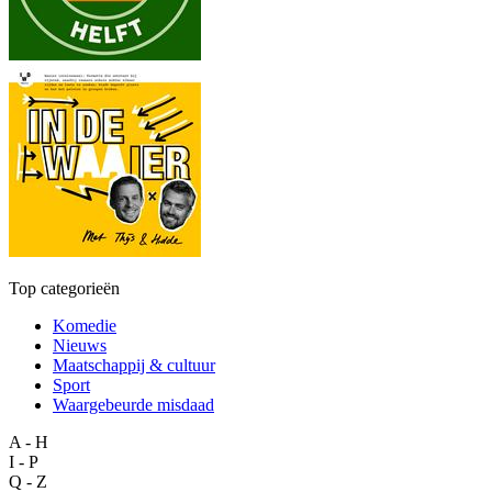
Top categorieën
Komedie
Nieuws
Maatschappij & cultuur
Sport
Waargebeurde misdaad
A - H
I - P
Q - Z