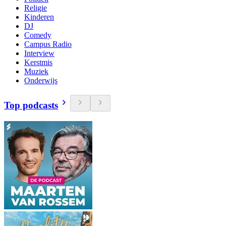
Religie
Kinderen
DJ
Comedy
Campus Radio
Interview
Kerstmis
Muziek
Onderwijs
Top podcasts