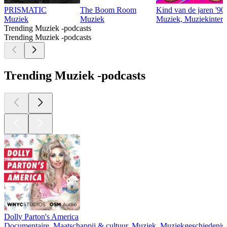
PRISMATIC
The Boom Room
Kind van de jaren '90
Muziek
Muziek
Muziek, Muziekinter
Trending Muziek -podcasts
Trending Muziek -podcasts
Trending Muziek -podcasts
Dolly Parton's America
Documentaire, Maatschappij & cultuur, Muziek, Muziekgeschiedenis