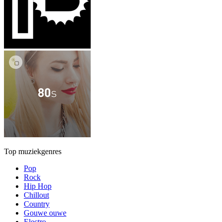
Top muziekgenres
Pop
Rock
Hip Hop
Chillout
Country
Gouwe ouwe
Electro