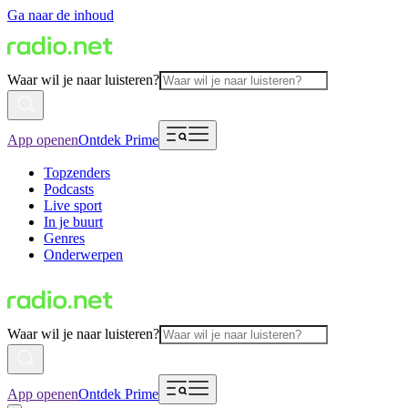
Ga naar de inhoud
Waar wil je naar luisteren?
App openen
Ontdek Prime
Topzenders
Podcasts
Live sport
In je buurt
Genres
Onderwerpen
Waar wil je naar luisteren?
App openen
Ontdek Prime