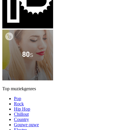
Top muziekgenres
Pop
Rock
Hip Hop
Chillout
Country
Gouwe ouwe
Electro