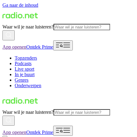
Ga naar de inhoud
Waar wil je naar luisteren?
App openen
Ontdek Prime
Topzenders
Podcasts
Live sport
In je buurt
Genres
Onderwerpen
Waar wil je naar luisteren?
App openen
Ontdek Prime