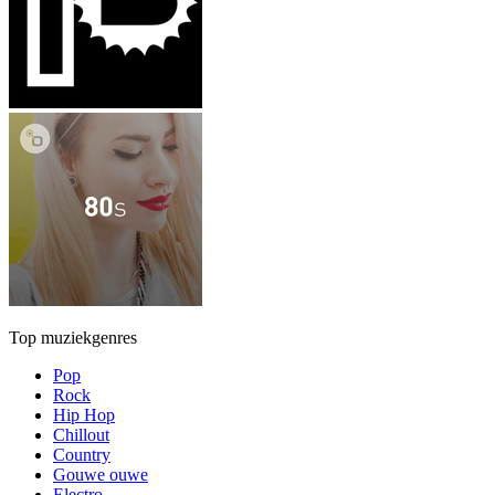
Top muziekgenres
Pop
Rock
Hip Hop
Chillout
Country
Gouwe ouwe
Electro