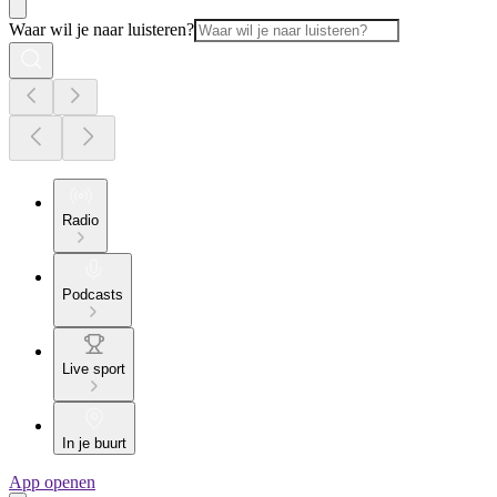
Waar wil je naar luisteren?
Radio
Podcasts
Live sport
In je buurt
App openen