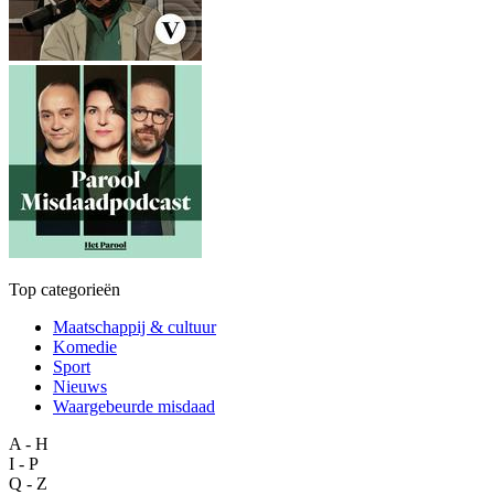
Top categorieën
Maatschappij & cultuur
Komedie
Sport
Nieuws
Waargebeurde misdaad
A - H
I - P
Q - Z