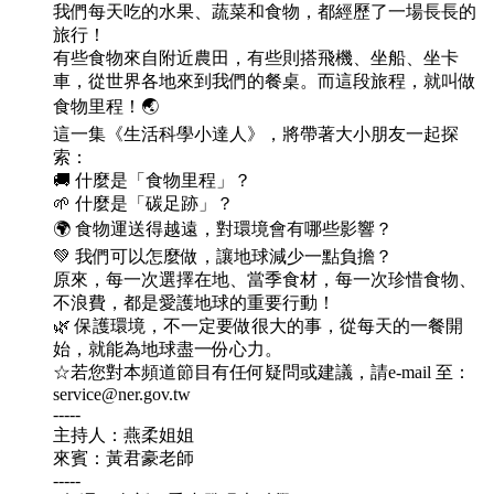
我們每天吃的水果、蔬菜和食物，都經歷了一場長長的
旅行！
有些食物來自附近農田，有些則搭飛機、坐船、坐卡
車，從世界各地來到我們的餐桌。而這段旅程，就叫做
食物里程！🌏
這一集《生活科學小達人》，將帶著大小朋友一起探
索：
🚚 什麼是「食物里程」？
🌱 什麼是「碳足跡」？
🌍 食物運送得越遠，對環境會有哪些影響？
💚 我們可以怎麼做，讓地球減少一點負擔？
原來，每一次選擇在地、當季食材，每一次珍惜食物、
不浪費，都是愛護地球的重要行動！
🌿 保護環境，不一定要做很大的事，從每天的一餐開
始，就能為地球盡一份心力。
☆若您對本頻道節目有任何疑問或建議，請e-mail 至：
service@ner.gov.tw
-----
主持人：燕柔姐姐
來賓：黃君豪老師
-----