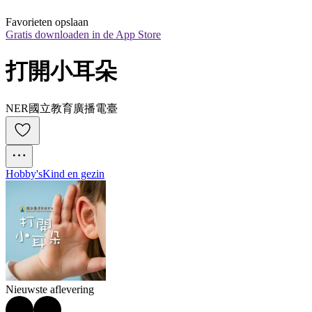
Favorieten opslaan
Gratis downloaden in de App Store
打開小耳朵
NER國立教育廣播電臺
Hobby's
Kind en gezin
Nieuwste aflevering