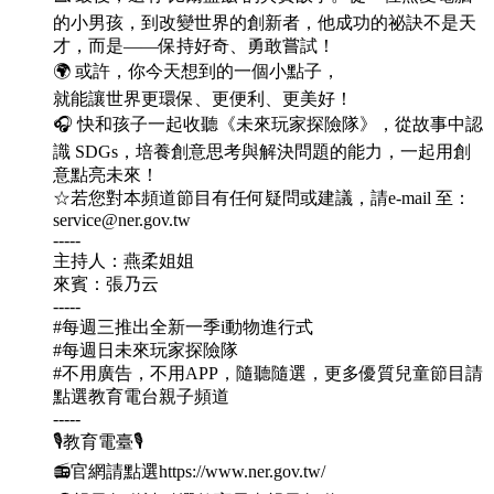
的小男孩，到改變世界的創新者，他成功的祕訣不是天
才，而是——保持好奇、勇敢嘗試！
🌍 或許，你今天想到的一個小點子，
就能讓世界更環保、更便利、更美好！
🎧 快和孩子一起收聽《未來玩家探險隊》，從故事中認
識 SDGs，培養創意思考與解決問題的能力，一起用創
意點亮未來！
☆若您對本頻道節目有任何疑問或建議，請e-mail 至：
service@ner.gov.tw
-----
主持人：燕柔姐姐
來賓：張乃云
-----
#每週三推出全新一季i動物進行式
#每週日未來玩家探險隊
#不用廣告，不用APP，隨聽隨選，更多優質兒童節目請
點選教育電台親子頻道
-----
🎙教育電臺🎙
📻官網請點選https://www.ner.gov.tw/