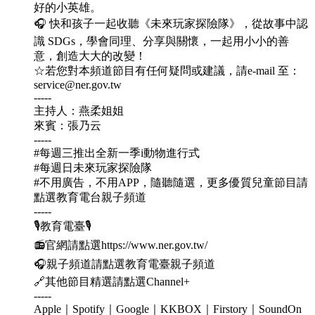
好的小英雄。
🎧 快和孩子一起收聽《未來玩家探險隊》，從故事中認
識 SDGs，學會同理、分享與關懷，一起用小小的善
意，創造大大的改變！
☆若您對本頻道節目有任何疑問或建議，請e-mail 至：
service@ner.gov.tw
-----
主持人：燕柔姐姐
來賓：張乃云
-----
#每週三推出全新一季i動物進行式
#每週日未來玩家探險隊
#不用廣告，不用APP，隨聽隨選，更多優質兒童節目請
點選教育電台親子頻道
-----
🎙教育電臺🎙
📻官網請點選https://www.ner.gov.tw/
🎧親子頻道請點選教育電臺親子頻道
🔗其他節目精選請點選Channel+
-----
Apple｜Spotify｜Google｜KKBOX｜Firstory｜SoundOn