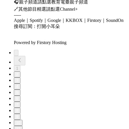
🎧親子頻道請點選教育電臺親子頻道
🔗其他節目精選請點選Channel+
-----
Apple｜Spotify｜Google｜KKBOX｜Firstory｜SoundOn
搜尋訂閱：打開小耳朵
Powered by Firstory Hosting
1
2
3
4
5
6
7
8
9
10
11