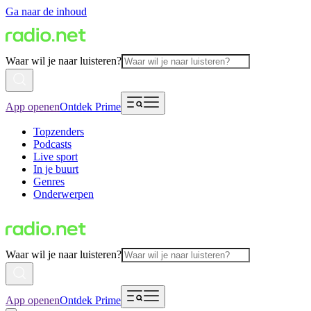
Ga naar de inhoud
Waar wil je naar luisteren?
App openen
Ontdek Prime
Topzenders
Podcasts
Live sport
In je buurt
Genres
Onderwerpen
Waar wil je naar luisteren?
App openen
Ontdek Prime