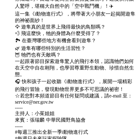
人驚呼，堪稱大自然中的「空中戰鬥機」！✈️
這一集《i動物進行式》，將帶著大小朋友一起揭開遊隼
的神祕面紗！
🦅 遊隼真的是世界上飛得最快的鳥類嗎？
💨 飛這麼快，牠的身體為什麼受得了？
🏞️ 在臺灣哪些地方有機會看到遊隼？
🌿 遊隼有哪些特別的生活習性？
🦉 牠們也有天敵嗎？
一起跟著節目探索遊隼驚人的飛行本領，認識牠們如何
在天空中自在翱翔，也學習尊重野生動物、珍惜自然生
態。
🎧 快和孩子一起收聽《i動物進行式》，展開一場精彩
的飛行冒險，發現動物世界更多不可思議的祕密！
☆若您對本頻道節目有任何疑問或建議，請e-mail 至：
service@ner.gov.tw
-----
主持人：小茱姐姐
來賓：張瑞麟 中華民國野鳥協會
-----
#每週三推出全新一季i動物進行式
#每週日未來玩家探險隊