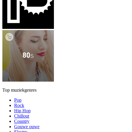
Top muziekgenres
Pop
Rock
Hip Hop
Chillout
Country
Gouwe ouwe
Electro