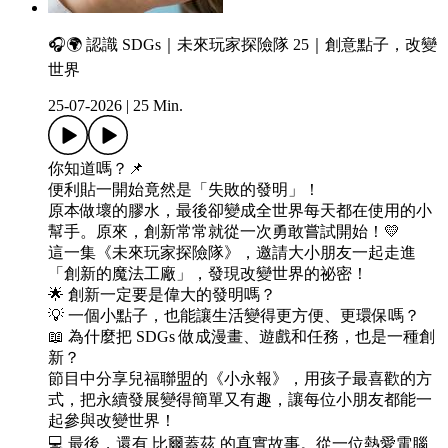
🎧🌍 認識 SDGs｜未來玩家探險隊 25｜創意點子，改變
世界
25-07-2026
|
25 Min.
你知道嗎？📌
便利貼一開始竟然是「失敗的發明」！
原本做壞的膠水，最後卻變成全世界每天都在使用的小
幫手。原來，創新常常就從一次勇敢嘗試開始！💛
這一集《未來玩家探險隊》，邀請大小朋友一起走進
「創新的魔法工廠」，發現改變世界的祕密！
🌟 創新一定要是偉大的發明嗎？
💡 一個小點子，也能讓生活變得更方便、更環保嗎？
📖 為什麼把 SDGs 做成漫畫、遊戲和任務，也是一種創
新？
節目中分享兒福聯盟的《小永報》，用孩子最喜歡的方
式，把永續發展變得簡單又有趣，讓每位小朋友都能一
起參與改變世界！
💻 最後，還有 比爾蓋茲 的真實故事。從一位熱愛電腦