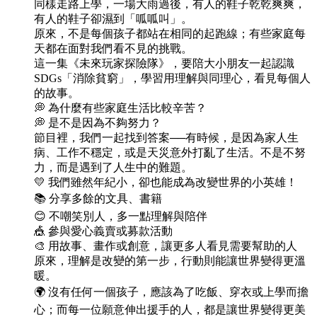
同樣走路上學，一場大雨過後，有人的鞋子乾乾爽爽，
有人的鞋子卻濕到「呱呱叫」。
原來，不是每個孩子都站在相同的起跑線；有些家庭每
天都在面對我們看不見的挑戰。
這一集《未來玩家探險隊》，要陪大小朋友一起認識
SDGs「消除貧窮」，學習用理解與同理心，看見每個人
的故事。
💭 為什麼有些家庭生活比較辛苦？
💭 是不是因為不夠努力？
節目裡，我們一起找到答案──有時候，是因為家人生
病、工作不穩定，或是天災意外打亂了生活。不是不努
力，而是遇到了人生中的難題。
💛 我們雖然年紀小，卻也能成為改變世界的小英雄！
📚 分享多餘的文具、書籍
😊 不嘲笑別人，多一點理解與陪伴
🎪 參與愛心義賣或募款活動
🎨 用故事、畫作或創意，讓更多人看見需要幫助的人
原來，理解是改變的第一步，行動則能讓世界變得更溫
暖。
🌍 沒有任何一個孩子，應該為了吃飯、穿衣或上學而擔
心；而每一位願意伸出援手的人，都是讓世界變得更美