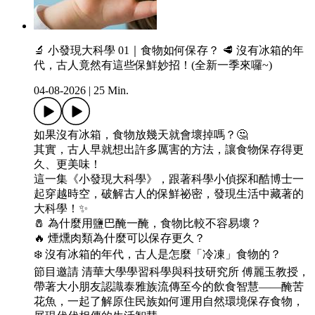
🔬 小發現大科學 01｜食物如何保存？ 🥩 沒有冰箱的年
代，古人竟然有這些保鮮妙招！(全新一季來囉~)
04-08-2026
|
25 Min.
如果沒有冰箱，食物放幾天就會壞掉嗎？🤔
其實，古人早就想出許多厲害的方法，讓食物保存得更
久、更美味！
這一集《小發現大科學》，跟著科學小偵探和酷博士一
起穿越時空，破解古人的保鮮祕密，發現生活中藏著的
大科學！✨
🧂 為什麼用鹽巴醃一醃，食物比較不容易壞？
🔥 煙燻肉類為什麼可以保存更久？
❄️ 沒有冰箱的年代，古人是怎麼「冷凍」食物的？
節目邀請 清華大學學習科學與科技研究所 傅麗玉教授，
帶著大小朋友認識泰雅族流傳至今的飲食智慧——醃苦
花魚，一起了解原住民族如何運用自然環境保存食物，