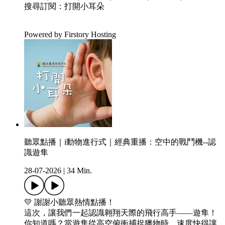
搜尋訂閱：打開小耳朵
Powered by Firstory Hosting
聽眾點播｜i動物進行式｜經典重播：空中的戰鬥機--認
識遊隼
28-07-2026
|
34 Min.
💛 謝謝小聽眾熱情點播！
這次，讓我們一起認識翱翔天際的飛行高手——遊隼！
你知道嗎？當遊隼從高空俯衝捕捉獵物時，速度快得讓