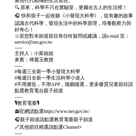
展現代代相傳的生活智慧。
🔍 原來，科學不只在實驗室，更藏在古人的生活裡！
🎧 快和孩子一起收聽《小發現大科學》，從有趣的故事
認識古代科學，發現生活中的科學原理，培養觀察力與
好奇心！
☆若您對本頻道節目有任何疑問或建議，請e-mail 至：
service@ner.gov.tw
-----
主持人：小茱姐姐
來賓：傅麗玉教授
-----
#每週三全新一季小發現大科學
#每週日全新一季生活科學小達人
#不用廣告，不用APP，隨聽隨選，更多優質兒童節目請
點選教育電台親子頻道
-----
🎙教育電臺🎙
📻官網請點選https://www.ner.gov.tw/
🎧親子頻道請點選教育電臺親子頻道
🔗其他節目精選請點選Channel+
-----