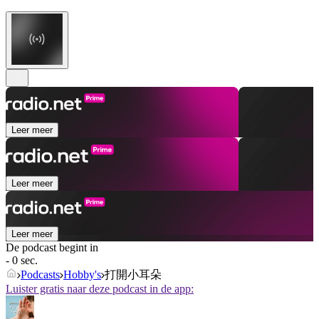
Leer meer
Leer meer
Leer meer
De podcast begint in
- 0 sec.
Podcasts
Hobby's
打開小耳朵
Luister gratis naar deze podcast in de app: