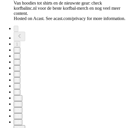
Van hoodies tot shirts en de nieuwste gear: check
korfbalinc.nl voor de beste korfbal-merch en nog veel meer
content.
Hosted on Acast. See acast.com/privacy for more information.
1
2
3
4
5
6
7
8
9
10
11
12
13
14