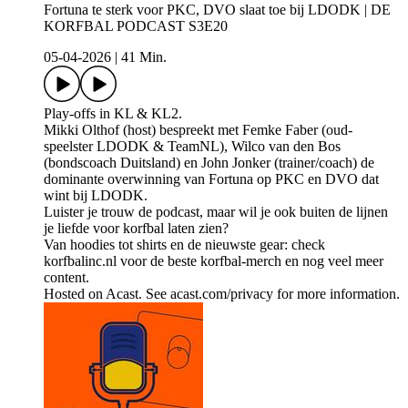
Fortuna te sterk voor PKC, DVO slaat toe bij LDODK | DE
KORFBAL PODCAST S3E20
05-04-2026
|
41 Min.
Play-offs in KL & KL2.
Mikki Olthof (host) bespreekt met Femke Faber (oud-
speelster LDODK & TeamNL), Wilco van den Bos
(bondscoach Duitsland) en John Jonker (trainer/coach) de
dominante overwinning van Fortuna op PKC en DVO dat
wint bij LDODK.
Luister je trouw de podcast, maar wil je ook buiten de lijnen
je liefde voor korfbal laten zien?
Van hoodies tot shirts en de nieuwste gear: check
korfbalinc.nl voor de beste korfbal-merch en nog veel meer
content.
Hosted on Acast. See acast.com/privacy for more information.