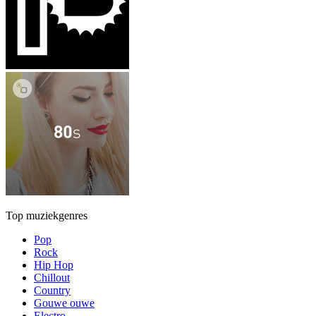
Top muziekgenres
Pop
Rock
Hip Hop
Chillout
Country
Gouwe ouwe
Electro