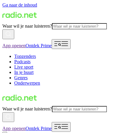
Ga naar de inhoud
Waar wil je naar luisteren?
App openen
Ontdek Prime
Topzenders
Podcasts
Live sport
In je buurt
Genres
Onderwerpen
Waar wil je naar luisteren?
App openen
Ontdek Prime