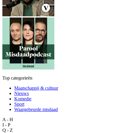
Top categorieën
Maatschappij & cultuur
Nieuws
Komedie
Sport
Waargebeurde misdaad
A - H
I - P
Q - Z