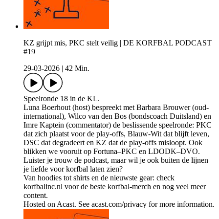
KZ grijpt mis, PKC stelt veilig | DE KORFBAL PODCAST
#19
29-03-2026
|
42 Min.
Speelronde 18 in de KL.
Luna Boerhout (host) bespreekt met Barbara Brouwer (oud-
international), Wilco van den Bos (bondscoach Duitsland) en
Imre Kaptein (commentator) de beslissende speelronde: PKC
dat zich plaatst voor de play-offs, Blauw-Wit dat blijft leven,
DSC dat degradeert en KZ dat de play-offs misloopt. Ook
blikken we vooruit op Fortuna–PKC en LDODK–DVO.
Luister je trouw de podcast, maar wil je ook buiten de lijnen
je liefde voor korfbal laten zien?
Van hoodies tot shirts en de nieuwste gear: check
korfbalinc.nl voor de beste korfbal-merch en nog veel meer
content.
Hosted on Acast. See acast.com/privacy for more information.