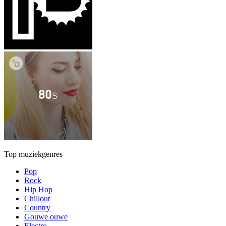
Top muziekgenres
Pop
Rock
Hip Hop
Chillout
Country
Gouwe ouwe
Electro