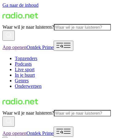
Ga naar de inhoud
Waar wil je naar luisteren?
App openen
Ontdek Prime
Topzenders
Podcasts
Live sport
In je buurt
Genres
Onderwerpen
Waar wil je naar luisteren?
App openen
Ontdek Prime