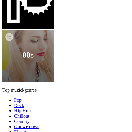
Top muziekgenres
Pop
Rock
Hip Hop
Chillout
Country
Gouwe ouwe
Electro