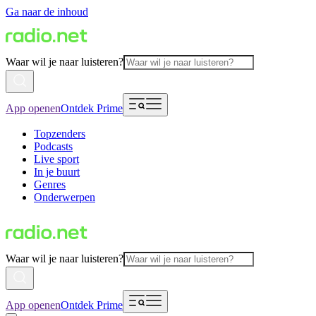
Ga naar de inhoud
Waar wil je naar luisteren?
App openen
Ontdek Prime
Topzenders
Podcasts
Live sport
In je buurt
Genres
Onderwerpen
Waar wil je naar luisteren?
App openen
Ontdek Prime