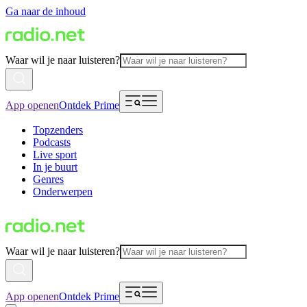
Ga naar de inhoud
Waar wil je naar luisteren?
App openen
Ontdek Prime
Topzenders
Podcasts
Live sport
In je buurt
Genres
Onderwerpen
Waar wil je naar luisteren?
App openen
Ontdek Prime