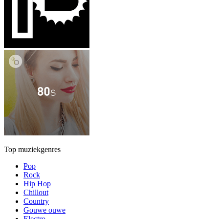
Top muziekgenres
Pop
Rock
Hip Hop
Chillout
Country
Gouwe ouwe
Electro