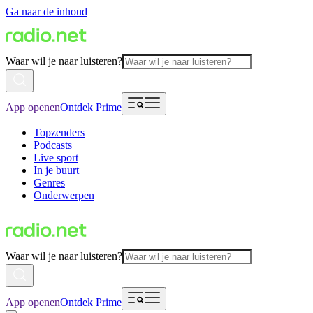
Ga naar de inhoud
Waar wil je naar luisteren?
App openen
Ontdek Prime
Topzenders
Podcasts
Live sport
In je buurt
Genres
Onderwerpen
Waar wil je naar luisteren?
App openen
Ontdek Prime