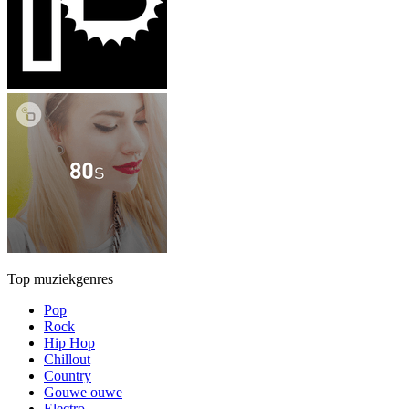
Top muziekgenres
Pop
Rock
Hip Hop
Chillout
Country
Gouwe ouwe
Electro