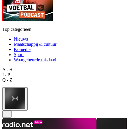
Top categorieën
Nieuws
Maatschappij & cultuur
Komedie
Sport
Waargebeurde misdaad
A - H
I - P
Q - Z