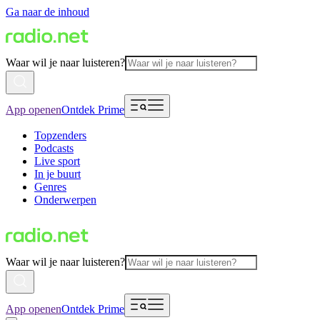
Ga naar de inhoud
Waar wil je naar luisteren?
App openen
Ontdek Prime
Topzenders
Podcasts
Live sport
In je buurt
Genres
Onderwerpen
Waar wil je naar luisteren?
App openen
Ontdek Prime