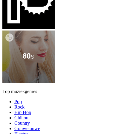
Top muziekgenres
Pop
Rock
Hip Hop
Chillout
Country
Gouwe ouwe
Electro