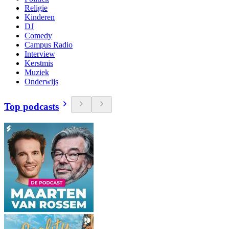
Religie
Kinderen
DJ
Comedy
Campus Radio
Interview
Kerstmis
Muziek
Onderwijs
Top podcasts