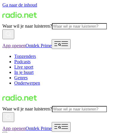
Ga naar de inhoud
Waar wil je naar luisteren?
App openen
Ontdek Prime
Topzenders
Podcasts
Live sport
In je buurt
Genres
Onderwerpen
Waar wil je naar luisteren?
App openen
Ontdek Prime