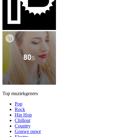
Top muziekgenres
Pop
Rock
Hip Hop
Chillout
Country
Gouwe ouwe
Electro