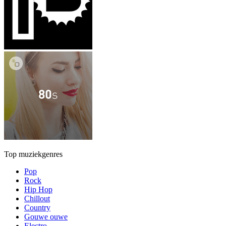
Top muziekgenres
Pop
Rock
Hip Hop
Chillout
Country
Gouwe ouwe
Electro