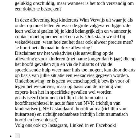
gelukkig onschuldig, maar wanneer is het toch verstandig om
een dokter te bezoeken?
In deze aflevering legt kinderarts Wim Verwijs uit waar je als
ouder op moet letten én waar de grote valgevaren liggen. Je
leert welke signalen bij je kind belangrijk zijn en wanneer je
contact moet opnemen met een arts. Ook staan we stil bij
wekadviezen, want hoe zat het daar ook alweer precies mee?
Je hoort het allemaal in deze aflevering!
Disclaimer tav het wekadvies (als aanvulling op de
aflevering): voor kinderen (met name jonger dan 6 jaar) die op
het hoofd gevallen zijn en via de huisarts of via de
spoedeisende hulp weer naar huis toe mogen, kan door de arts
op basis van jullie situatie een wekadvies gegeven worden.
Onderbouwing: er is geen wetenschappelijk bewijs voor of
tegen het wekadvies, maar op basis van de mening van
experts kan het in specifieke gevallen wel worden
geadviseerd (bronnen: richtlijn licht traumatisch
hoofdhersenletsel in acute fase van NVK (richtlijn van
kinderartsen), NHG standaard hoofdtrauma (richtlijn van
huisartsen) en richtlijnendatabase irchtlijn licht traumatisch
hoofd en hersenletsel).
Volg ons ook op Instagram, Linked-in en Facebook!