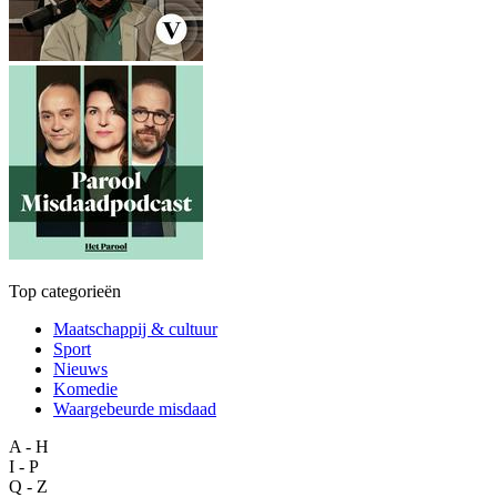
Top categorieën
Maatschappij & cultuur
Sport
Nieuws
Komedie
Waargebeurde misdaad
A - H
I - P
Q - Z