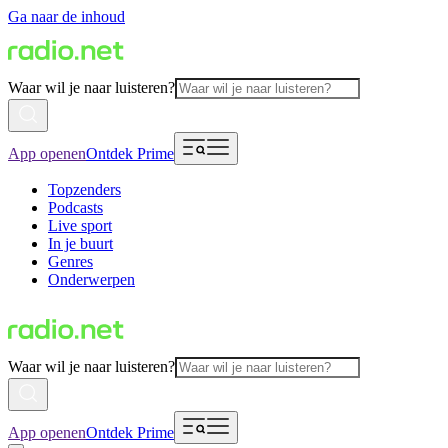
Ga naar de inhoud
Waar wil je naar luisteren?
App openen
Ontdek Prime
Topzenders
Podcasts
Live sport
In je buurt
Genres
Onderwerpen
Waar wil je naar luisteren?
App openen
Ontdek Prime