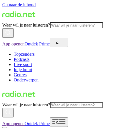
Ga naar de inhoud
Waar wil je naar luisteren?
App openen
Ontdek Prime
Topzenders
Podcasts
Live sport
In je buurt
Genres
Onderwerpen
Waar wil je naar luisteren?
App openen
Ontdek Prime