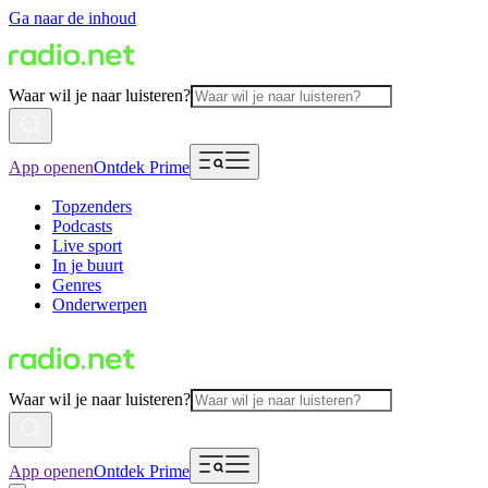
Ga naar de inhoud
Waar wil je naar luisteren?
App openen
Ontdek Prime
Topzenders
Podcasts
Live sport
In je buurt
Genres
Onderwerpen
Waar wil je naar luisteren?
App openen
Ontdek Prime