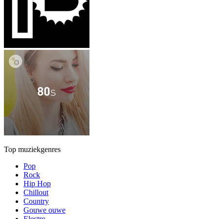
Top muziekgenres
Pop
Rock
Hip Hop
Chillout
Country
Gouwe ouwe
Electro