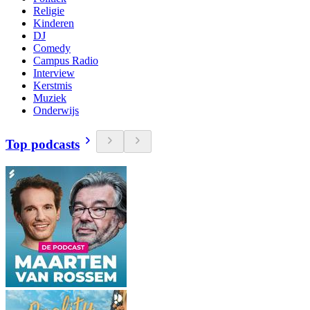
Religie
Kinderen
DJ
Comedy
Campus Radio
Interview
Kerstmis
Muziek
Onderwijs
Top podcasts