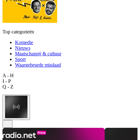
Top categorieën
Komedie
Nieuws
Maatschappij & cultuur
Sport
Waargebeurde misdaad
A - H
I - P
Q - Z