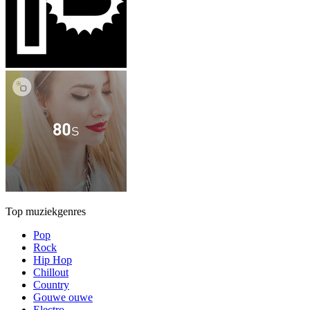
Top muziekgenres
Pop
Rock
Hip Hop
Chillout
Country
Gouwe ouwe
Electro