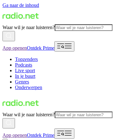
Ga naar de inhoud
Waar wil je naar luisteren?
App openen
Ontdek Prime
Topzenders
Podcasts
Live sport
In je buurt
Genres
Onderwerpen
Waar wil je naar luisteren?
App openen
Ontdek Prime