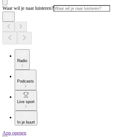
Waar wil je naar luisteren?
Radio
Podcasts
Live sport
In je buurt
App openen