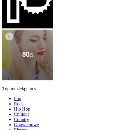
Top muziekgenres
Pop
Rock
Hip Hop
Chillout
Country
Gouwe ouwe
Electro