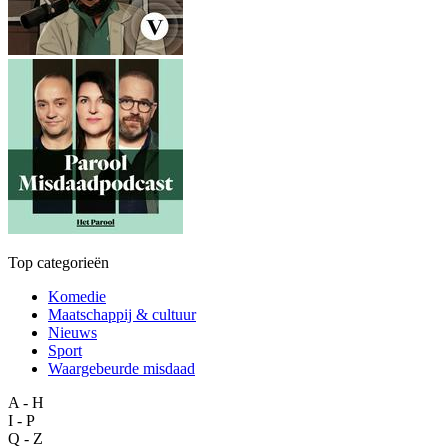
Top categorieën
Komedie
Maatschappij & cultuur
Nieuws
Sport
Waargebeurde misdaad
A - H
I - P
Q - Z