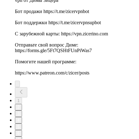
vpn от Димы Зицера
Бот продажи https://t.me/zicervpnbot
Бот поддержки https://t.me/zicervpnsupbot
С зарубежной карты: https://vpn.zicerino.com
Отправьте свой вопрос Диме:
https://forms.gle/5Ft7QSHtFUnPiWas7
Помогите нашей программе:
https://www.patreon.com/c/zicer/posts
1
2
3
4
5
6