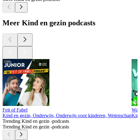
Meer Kind en gezin podcasts
Feit of Fabel
Wat
Kind en gezin, Onderwijs, Onderwijs voor kinderen, Wetenschap
Kind
Trending Kind en gezin -podcasts
Trending Kind en gezin -podcasts