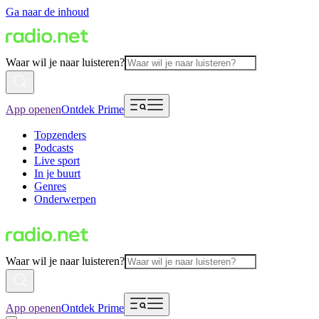
Ga naar de inhoud
Waar wil je naar luisteren?
App openen
Ontdek Prime
Topzenders
Podcasts
Live sport
In je buurt
Genres
Onderwerpen
Waar wil je naar luisteren?
App openen
Ontdek Prime