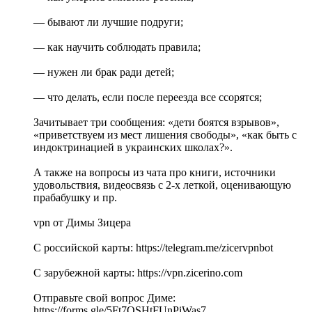
— бывают ли лучшие подруги;
— как научить соблюдать правила;
— нужен ли брак ради детей;
— что делать, если после переезда все ссорятся;
Зачитывает три сообщения: «дети боятся взрывов»,
«приветствуем из мест лишения свободы», «как быть с
индоктринацией в украинских школах?».
А также на вопросы из чата про книги, источники
удовольствия, видеосвязь с 2-х леткой, оценивающую
прабабушку и пр.
vpn от Димы Зицера
С российской карты: https://telegram.me/zicervpnbot
С зарубежной карты: https://vpn.zicerino.com
Отправьте свой вопрос Диме:
https://forms.gle/5Ft7QSHtFUnPiWas7