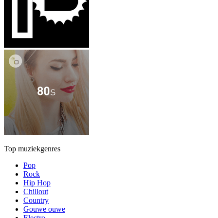
Top muziekgenres
Pop
Rock
Hip Hop
Chillout
Country
Gouwe ouwe
Electro