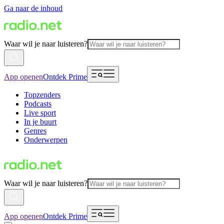
Ga naar de inhoud
Waar wil je naar luisteren?
App openen
Ontdek Prime
Topzenders
Podcasts
Live sport
In je buurt
Genres
Onderwerpen
Waar wil je naar luisteren?
App openen
Ontdek Prime