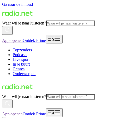
Ga naar de inhoud
Waar wil je naar luisteren?
App openen
Ontdek Prime
Topzenders
Podcasts
Live sport
In je buurt
Genres
Onderwerpen
Waar wil je naar luisteren?
App openen
Ontdek Prime