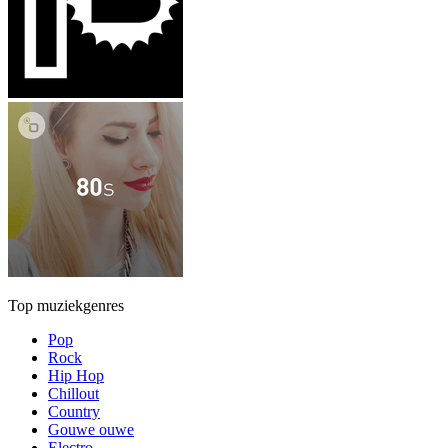
Top muziekgenres
Pop
Rock
Hip Hop
Chillout
Country
Gouwe ouwe
Electro