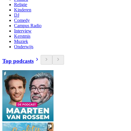
Religie
Kinderen
DJ
Comedy
Campus Radio
Interview
Kerstmis
Muziek
Onderwijs
Top podcasts