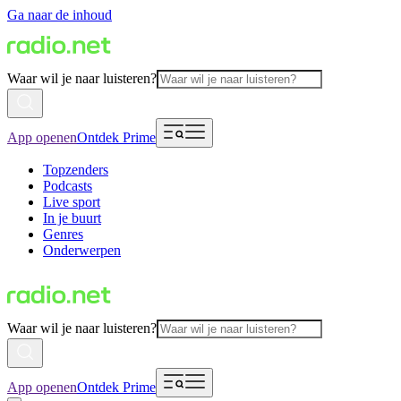
Ga naar de inhoud
Waar wil je naar luisteren?
App openen
Ontdek Prime
Topzenders
Podcasts
Live sport
In je buurt
Genres
Onderwerpen
Waar wil je naar luisteren?
App openen
Ontdek Prime