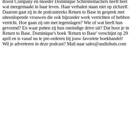
Boost Company en moeder Dominique Schreinemachers heeft heel
wat meegemaakt in haar leven. Haar verhalen staan niet op zichzelf.
Daarom gaat zij in de podcastreeks Return to Base in gesprek met
uiteenlopende vrouwen die ook bijzonder werk verrichten of hebben
verricht. Hoe gaan zij om met tegenslagen? Wie of wat heeft hun
gevormd? En waar putten zij hun oneindige drive uit? Dat hoor je in
Return to Base. Dominique's boek 'Return to Base' verschijnt op 29
april en is vanaf nu te pre-orderen bij jouw favoriete boekhandel!
Wil je adverteren in deze podcast? Mail naar sales@audiohuis.com
Podcast website