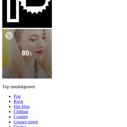
Top muziekgenres
Pop
Rock
Hip Hop
Chillout
Country
Gouwe ouwe
Electro