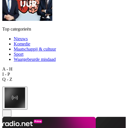
Top categorieën
Nieuws
Komedie
Maatschappij & cultuur
Sport
Waargebeurde misdaad
A - H
I - P
Q - Z