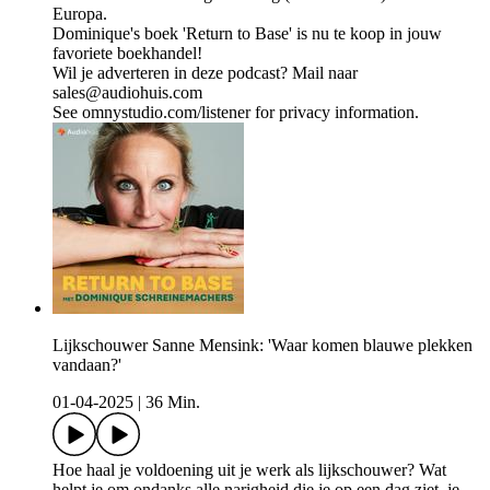
Europa.
Dominique's boek 'Return to Base' is nu te koop in jouw
favoriete boekhandel!
Wil je adverteren in deze podcast? Mail naar
sales@audiohuis.com
See omnystudio.com/listener for privacy information.
Lijkschouwer Sanne Mensink: 'Waar komen blauwe plekken
vandaan?'
01-04-2025
|
36 Min.
Hoe haal je voldoening uit je werk als lijkschouwer? Wat
helpt je om ondanks alle narigheid die je op een dag ziet, je