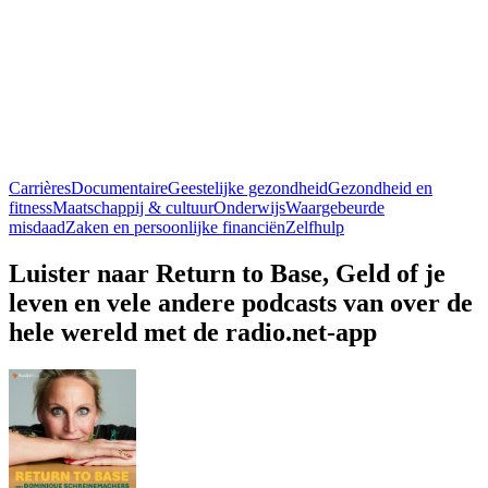
Carrières
Documentaire
Geestelijke gezondheid
Gezondheid en
fitness
Maatschappij & cultuur
Onderwijs
Waargebeurde
misdaad
Zaken en persoonlijke financiën
Zelfhulp
Luister naar Return to Base, Geld of je
leven en vele andere podcasts van over de
hele wereld met de radio.net-app