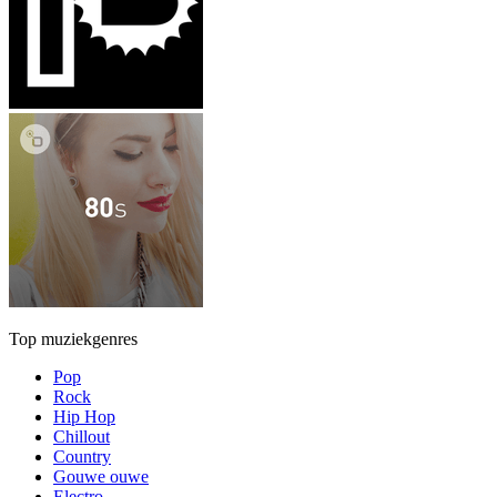
Top muziekgenres
Pop
Rock
Hip Hop
Chillout
Country
Gouwe ouwe
Electro