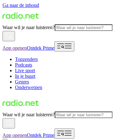
Ga naar de inhoud
Waar wil je naar luisteren?
App openen
Ontdek Prime
Topzenders
Podcasts
Live sport
In je buurt
Genres
Onderwerpen
Waar wil je naar luisteren?
App openen
Ontdek Prime