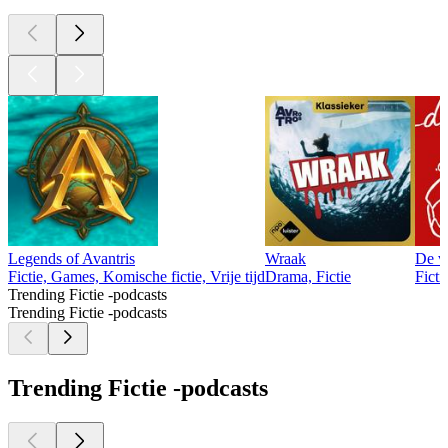
Legends of Avantris
Wraak
De ve
Fictie, Games, Komische fictie, Vrije tijd
Drama, Fictie
Ficti
Trending Fictie -podcasts
Trending Fictie -podcasts
Trending Fictie -podcasts