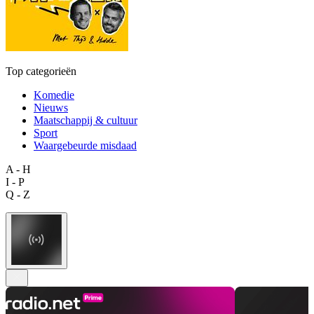
Top categorieën
Komedie
Nieuws
Maatschappij & cultuur
Sport
Waargebeurde misdaad
A - H
I - P
Q - Z