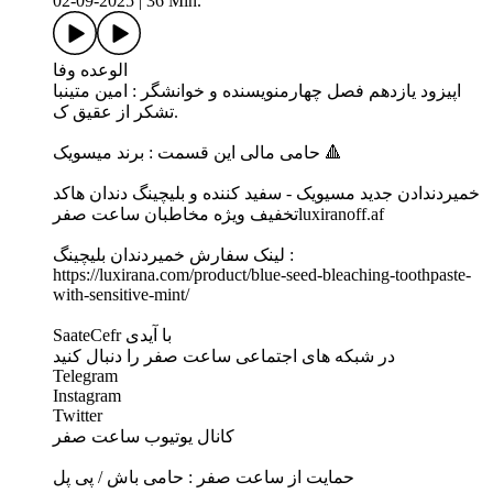
02-09-2025
|
36 Min.
الوعده وفا
اپیزود یازدهم فصل چهارمنویسنده و خوانشگر : امین متینبا
تشکر از عقیق ک.
حامی مالی این قسمت : برند میسویک 🔺
خمیردندادن جدید مسیویک - سفید کننده و بلیچینگ دندان هاکد
تخفیف ویژه مخاطبان ساعت صفرluxiranoff.af
لینک سفارش خمیردندان بلیچینگ :
https://luxirana.com/product/blue-seed-bleaching-toothpaste-
with-sensitive-mint/
SaateCefr با آیدی
در شبکه های اجتماعی ساعت صفر را دنبال کنید
Telegram
Instagram
Twitter
کانال یوتیوب ساعت صفر
حمایت از ساعت صفر : حامی باش / پی پل