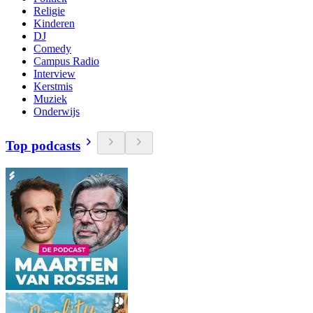
Religie
Kinderen
DJ
Comedy
Campus Radio
Interview
Kerstmis
Muziek
Onderwijs
Top podcasts