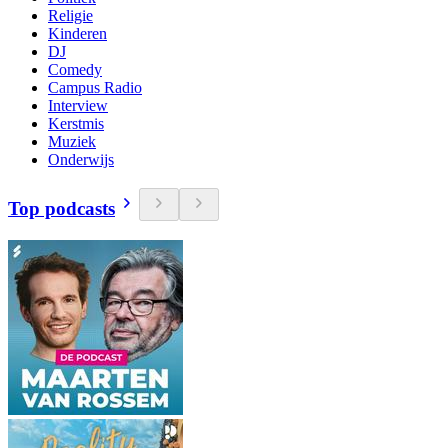
Religie
Kinderen
DJ
Comedy
Campus Radio
Interview
Kerstmis
Muziek
Onderwijs
Top podcasts