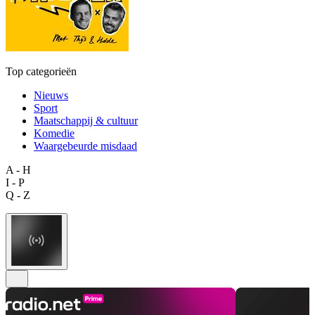
Top categorieën
Nieuws
Sport
Maatschappij & cultuur
Komedie
Waargebeurde misdaad
A - H
I - P
Q - Z