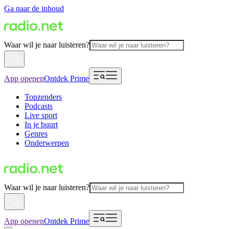
Ga naar de inhoud
Waar wil je naar luisteren?
App openen
Ontdek Prime
Topzenders
Podcasts
Live sport
In je buurt
Genres
Onderwerpen
Waar wil je naar luisteren?
App openen
Ontdek Prime