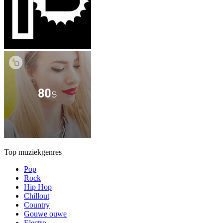
Top muziekgenres
Pop
Rock
Hip Hop
Chillout
Country
Gouwe ouwe
Electro