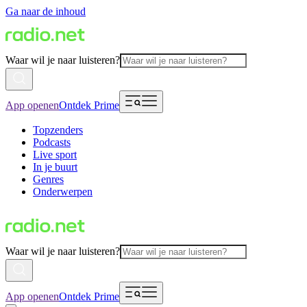
Ga naar de inhoud
Waar wil je naar luisteren?
App openen
Ontdek Prime
Topzenders
Podcasts
Live sport
In je buurt
Genres
Onderwerpen
Waar wil je naar luisteren?
App openen
Ontdek Prime