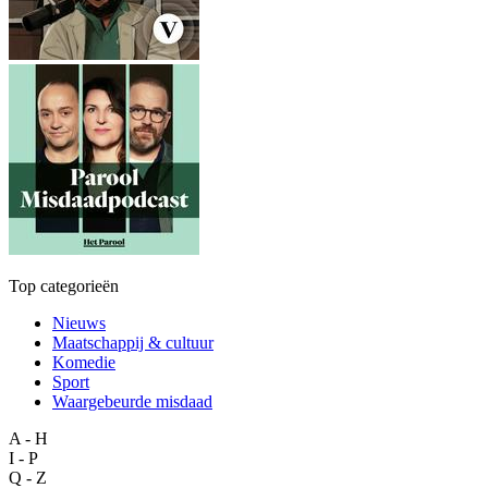
Top categorieën
Nieuws
Maatschappij & cultuur
Komedie
Sport
Waargebeurde misdaad
A - H
I - P
Q - Z