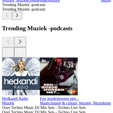
Muziek, Muziekcommentaar
Muziek
Muziek
Trending Muziek -podcasts
Trending Muziek -podcasts
Trending Muziek -podcasts
Hedkandi Radio
Een goedemorgen met...
Muziek
Maatschappij & cultuur, Muziek, Muziekinte
Over Techno Music DJ Mix Sets - Techno Live Sets
Over Techno Music DJ Mix Sets - Techno Live Sets