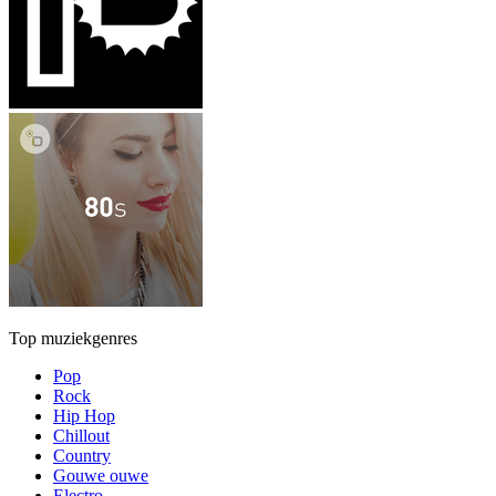
Top muziekgenres
Pop
Rock
Hip Hop
Chillout
Country
Gouwe ouwe
Electro