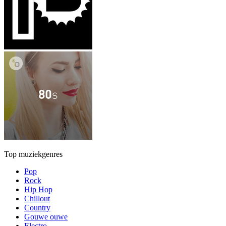
Top muziekgenres
Pop
Rock
Hip Hop
Chillout
Country
Gouwe ouwe
Electro