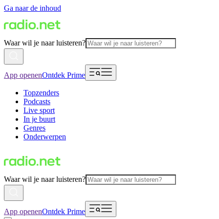
Ga naar de inhoud
Waar wil je naar luisteren?
App openen
Ontdek Prime
Topzenders
Podcasts
Live sport
In je buurt
Genres
Onderwerpen
Waar wil je naar luisteren?
App openen
Ontdek Prime