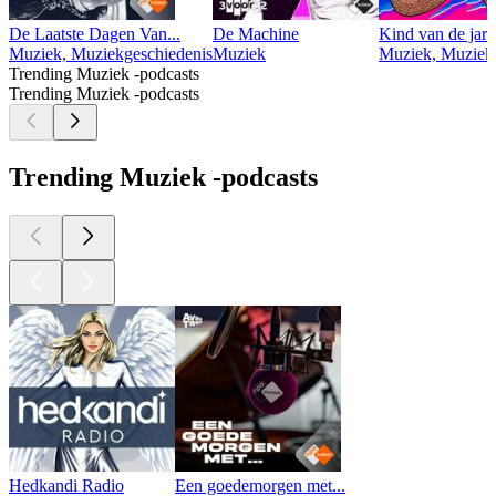
De Laatste Dagen Van...
De Machine
Kind van de jare
Muziek, Muziekgeschiedenis
Muziek
Muziek, Muzieki
Trending Muziek -podcasts
Trending Muziek -podcasts
Trending Muziek -podcasts
Hedkandi Radio
Een goedemorgen met...