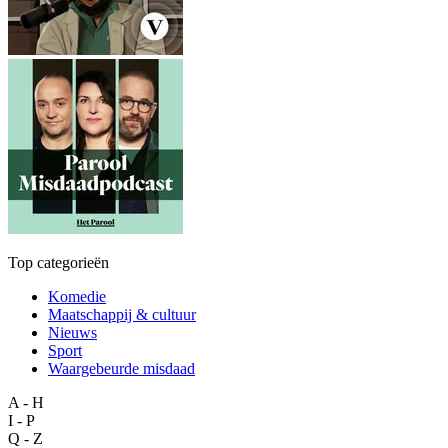
Top categorieën
Komedie
Maatschappij & cultuur
Nieuws
Sport
Waargebeurde misdaad
A - H
I - P
Q - Z