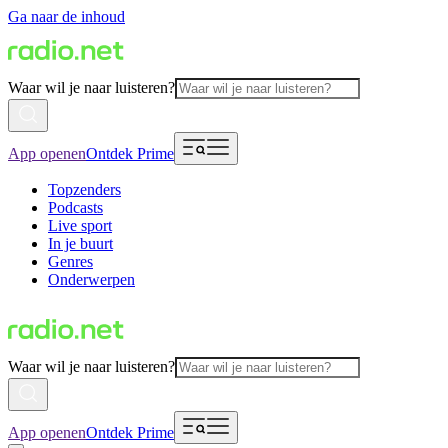
Ga naar de inhoud
Waar wil je naar luisteren?
App openen
Ontdek Prime
Topzenders
Podcasts
Live sport
In je buurt
Genres
Onderwerpen
Waar wil je naar luisteren?
App openen
Ontdek Prime