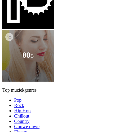
Top muziekgenres
Pop
Rock
Hip Hop
Chillout
Country
Gouwe ouwe
Electro