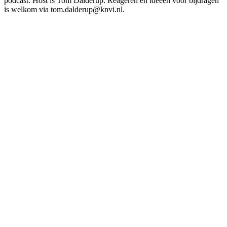
podcast. Host is Tom Dalderup. Reageren en ideeën voor bijdragen
is welkom via tom.dalderup@knvi.nl.
Podcast website