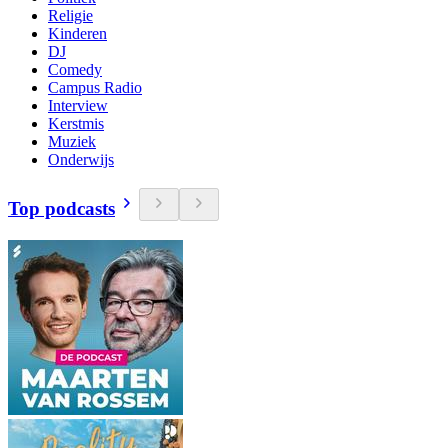
Religie
Kinderen
DJ
Comedy
Campus Radio
Interview
Kerstmis
Muziek
Onderwijs
Top podcasts