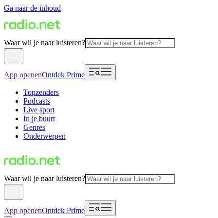
Ga naar de inhoud
Waar wil je naar luisteren?
App openen
Ontdek Prime
Topzenders
Podcasts
Live sport
In je buurt
Genres
Onderwerpen
Waar wil je naar luisteren?
App openen
Ontdek Prime