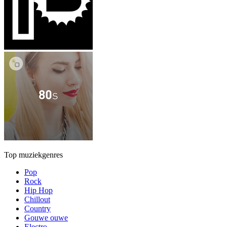
Top muziekgenres
Pop
Rock
Hip Hop
Chillout
Country
Gouwe ouwe
Electro