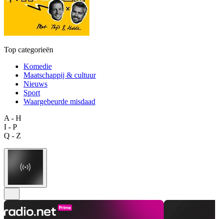
Top categorieën
Komedie
Maatschappij & cultuur
Nieuws
Sport
Waargebeurde misdaad
A - H
I - P
Q - Z