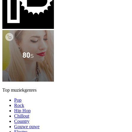
Top muziekgenres
Pop
Rock
Hip Hop
Chillout
Country
Gouwe ouwe
Electro