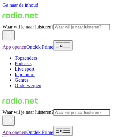
Ga naar de inhoud
Waar wil je naar luisteren?
App openen
Ontdek Prime
Topzenders
Podcasts
Live sport
In je buurt
Genres
Onderwerpen
Waar wil je naar luisteren?
App openen
Ontdek Prime