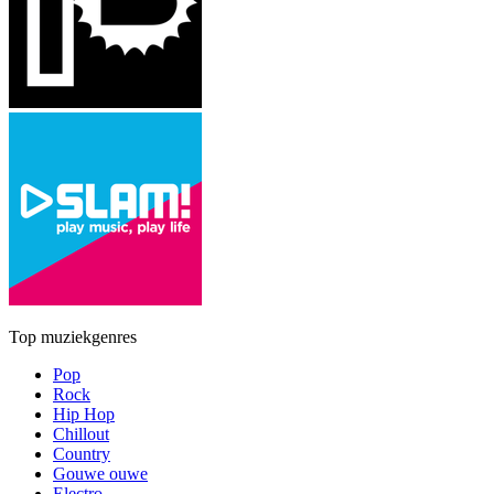
Top muziekgenres
Pop
Rock
Hip Hop
Chillout
Country
Gouwe ouwe
Electro