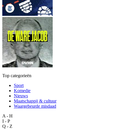
Top categorieën
Sport
Komedie
Nieuws
Maatschappij & cultuur
Waargebeurde misdaad
A - H
I - P
Q - Z