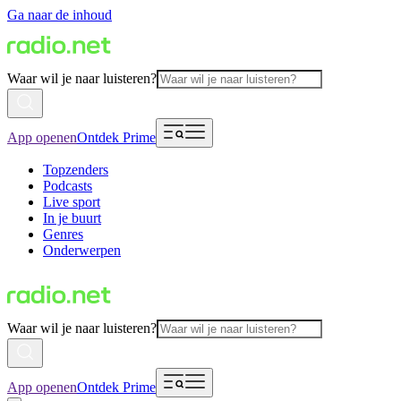
Ga naar de inhoud
Waar wil je naar luisteren?
App openen
Ontdek Prime
Topzenders
Podcasts
Live sport
In je buurt
Genres
Onderwerpen
Waar wil je naar luisteren?
App openen
Ontdek Prime