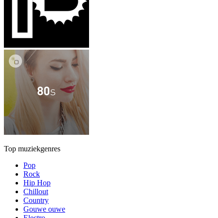
Top muziekgenres
Pop
Rock
Hip Hop
Chillout
Country
Gouwe ouwe
Electro