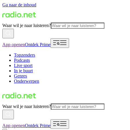
Ga naar de inhoud
Waar wil je naar luisteren?
App openen
Ontdek Prime
Topzenders
Podcasts
Live sport
In je buurt
Genres
Onderwerpen
Waar wil je naar luisteren?
App openen
Ontdek Prime