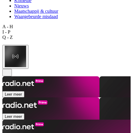
Komedie
Nieuws
Maatschappij & cultuur
Waargebeurde misdaad
A - H
I - P
Q - Z
Leer meer
Leer meer