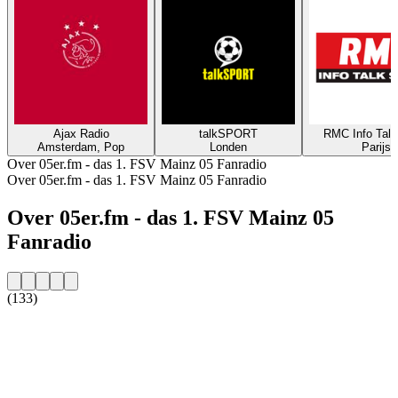
Ajax Radio
talkSPORT
RMC Info Talk
Amsterdam, Pop
Londen
Parijs
Over 05er.fm - das 1. FSV Mainz 05 Fanradio
Over 05er.fm - das 1. FSV Mainz 05 Fanradio
Over 05er.fm - das 1. FSV Mainz 05
Fanradio
(133)
De website van het radiostation