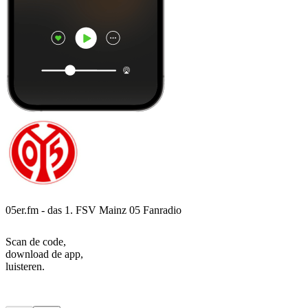
05er.fm - das 1. FSV Mainz 05 Fanradio
Scan de code,
download de app,
luisteren.
Top
podcasts
Top
podcasts