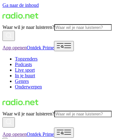
Ga naar de inhoud
Waar wil je naar luisteren?
App openen
Ontdek Prime
Topzenders
Podcasts
Live sport
In je buurt
Genres
Onderwerpen
Waar wil je naar luisteren?
App openen
Ontdek Prime