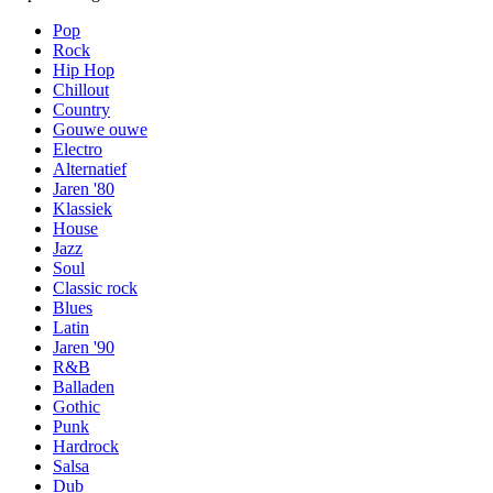
Pop
Rock
Hip Hop
Chillout
Country
Gouwe ouwe
Electro
Alternatief
Jaren '80
Klassiek
House
Jazz
Soul
Classic rock
Blues
Latin
Jaren '90
R&B
Balladen
Gothic
Punk
Hardrock
Salsa
Dub