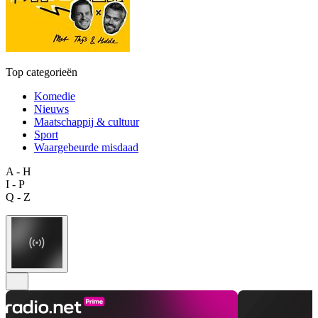
Top categorieën
Komedie
Nieuws
Maatschappij & cultuur
Sport
Waargebeurde misdaad
A - H
I - P
Q - Z