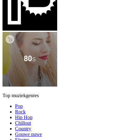
Top muziekgenres
Pop
Rock
Hip Hop
Chillout
Country
Gouwe ouwe
Electro