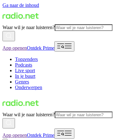
Ga naar de inhoud
Waar wil je naar luisteren?
App openen
Ontdek Prime
Topzenders
Podcasts
Live sport
In je buurt
Genres
Onderwerpen
Waar wil je naar luisteren?
App openen
Ontdek Prime