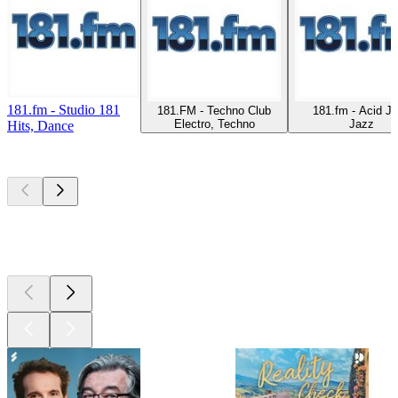
181.fm - Studio 181
181.FM - Techno Club
181.fm - Acid J
Electro, Techno
Jazz
Hits, Dance
Top
podcasts
Top
podcasts
Top
podcasts