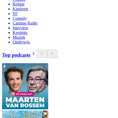
Religie
Kinderen
DJ
Comedy
Campus Radio
Interview
Kerstmis
Muziek
Onderwijs
Top podcasts