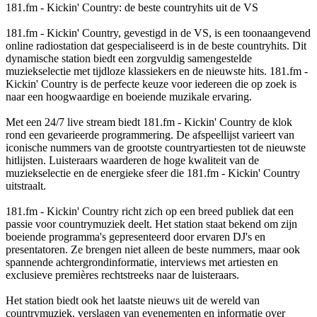
181.fm - Kickin' Country: de beste countryhits uit de VS
181.fm - Kickin' Country, gevestigd in de VS, is een toonaangevend
online radiostation dat gespecialiseerd is in de beste countryhits. Dit
dynamische station biedt een zorgvuldig samengestelde
muziekselectie met tijdloze klassiekers en de nieuwste hits. 181.fm -
Kickin' Country is de perfecte keuze voor iedereen die op zoek is
naar een hoogwaardige en boeiende muzikale ervaring.
Met een 24/7 live stream biedt 181.fm - Kickin' Country de klok
rond een gevarieerde programmering. De afspeellijst varieert van
iconische nummers van de grootste countryartiesten tot de nieuwste
hitlijsten. Luisteraars waarderen de hoge kwaliteit van de
muziekselectie en de energieke sfeer die 181.fm - Kickin' Country
uitstraalt.
181.fm - Kickin' Country richt zich op een breed publiek dat een
passie voor countrymuziek deelt. Het station staat bekend om zijn
boeiende programma's gepresenteerd door ervaren DJ's en
presentatoren. Ze brengen niet alleen de beste nummers, maar ook
spannende achtergrondinformatie, interviews met artiesten en
exclusieve premières rechtstreeks naar de luisteraars.
Het station biedt ook het laatste nieuws uit de wereld van
countrymuziek, verslagen van evenementen en informatie over