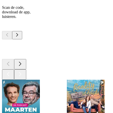
Scan de code,
download de app,
luisteren.
Top
podcasts
Top
podcasts
Top
podcasts