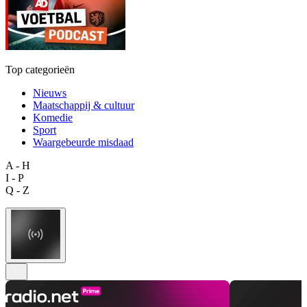
Top categorieën
Nieuws
Maatschappij & cultuur
Komedie
Sport
Waargebeurde misdaad
A - H
I - P
Q - Z