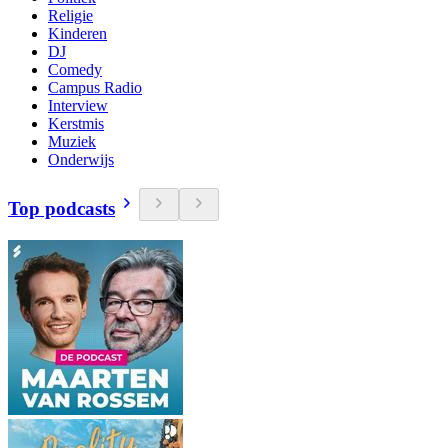
Religie
Kinderen
DJ
Comedy
Campus Radio
Interview
Kerstmis
Muziek
Onderwijs
Top podcasts