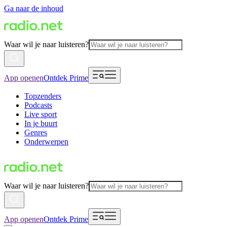
Ga naar de inhoud
Waar wil je naar luisteren?
App openen
Ontdek Prime
Topzenders
Podcasts
Live sport
In je buurt
Genres
Onderwerpen
Waar wil je naar luisteren?
App openen
Ontdek Prime