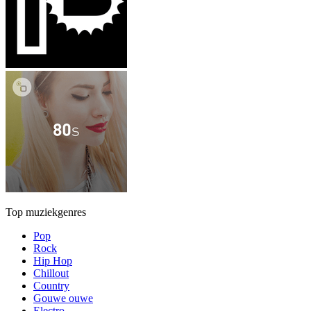
Top muziekgenres
Pop
Rock
Hip Hop
Chillout
Country
Gouwe ouwe
Electro