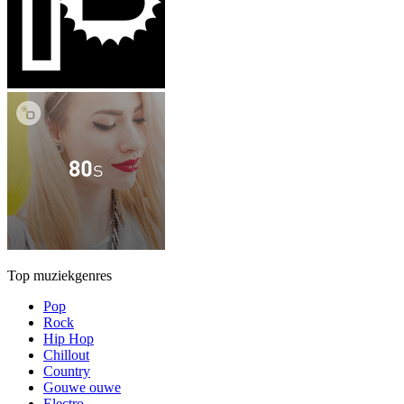
Top muziekgenres
Pop
Rock
Hip Hop
Chillout
Country
Gouwe ouwe
Electro