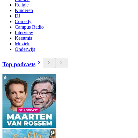
Religie
Kinderen
DJ
Comedy
Campus Radio
Interview
Kerstmis
Muziek
Onderwijs
Top podcasts