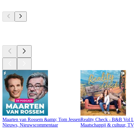
Top
podcasts
Top
podcasts
Top
podcasts
Maarten van Rossem &amp; Tom Jessen
Reality Check - B&B Vol Li
Nieuws, Nieuwscommentaar
Maatschappij & cultuur, TV 