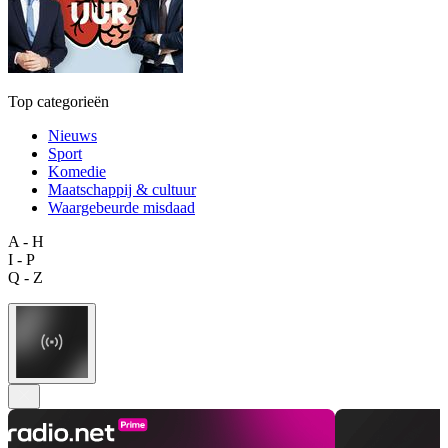
Top categorieën
Nieuws
Sport
Komedie
Maatschappij & cultuur
Waargebeurde misdaad
A - H
I - P
Q - Z