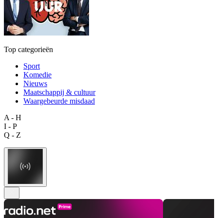
Top categorieën
Sport
Komedie
Nieuws
Maatschappij & cultuur
Waargebeurde misdaad
A - H
I - P
Q - Z