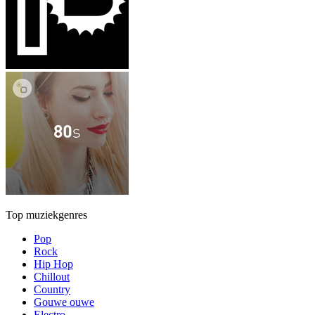
Top muziekgenres
Pop
Rock
Hip Hop
Chillout
Country
Gouwe ouwe
Electro