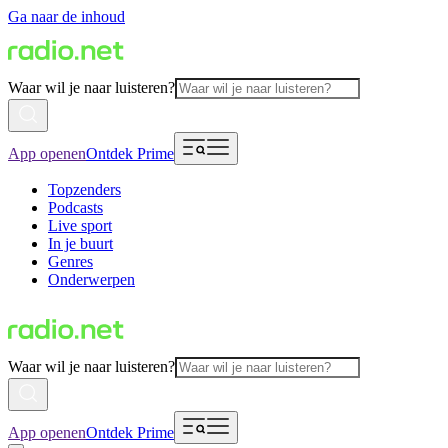
Ga naar de inhoud
Waar wil je naar luisteren?
App openen
Ontdek Prime
Topzenders
Podcasts
Live sport
In je buurt
Genres
Onderwerpen
Waar wil je naar luisteren?
App openen
Ontdek Prime