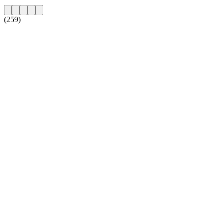
(259)
De website van het radiostation