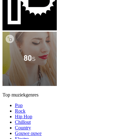
Top muziekgenres
Pop
Rock
Hip Hop
Chillout
Country
Gouwe ouwe
Electro