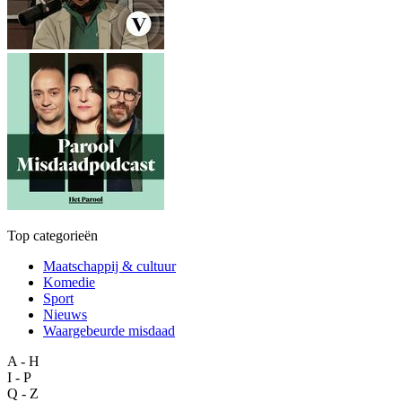
Top categorieën
Maatschappij & cultuur
Komedie
Sport
Nieuws
Waargebeurde misdaad
A - H
I - P
Q - Z