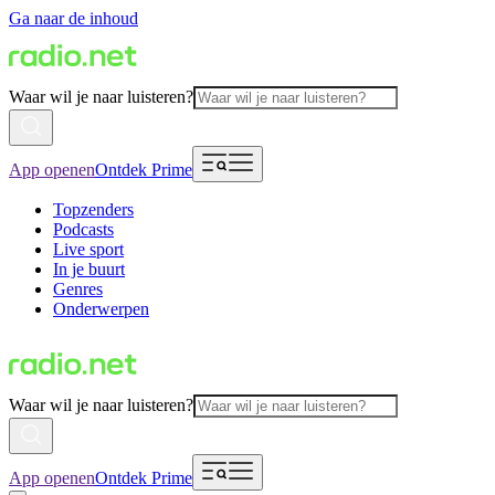
Ga naar de inhoud
Waar wil je naar luisteren?
App openen
Ontdek Prime
Topzenders
Podcasts
Live sport
In je buurt
Genres
Onderwerpen
Waar wil je naar luisteren?
App openen
Ontdek Prime