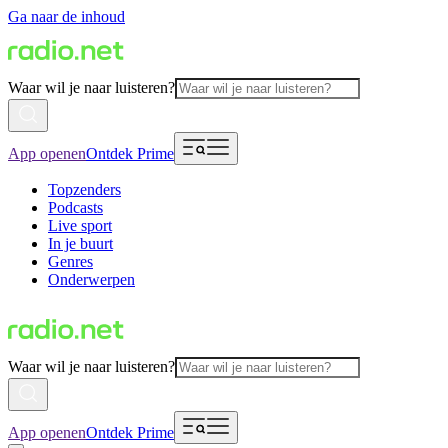
Ga naar de inhoud
Waar wil je naar luisteren?
App openen
Ontdek Prime
Topzenders
Podcasts
Live sport
In je buurt
Genres
Onderwerpen
Waar wil je naar luisteren?
App openen
Ontdek Prime