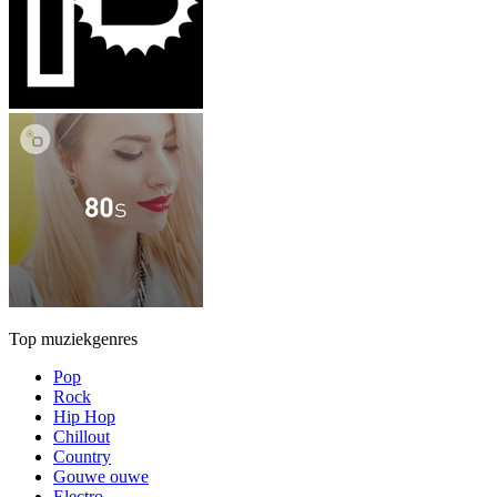
Top muziekgenres
Pop
Rock
Hip Hop
Chillout
Country
Gouwe ouwe
Electro