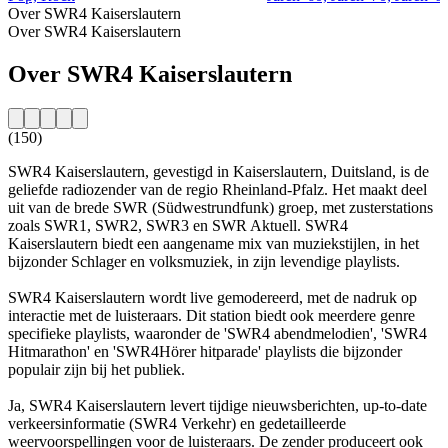
Over SWR4 Kaiserslautern
Over SWR4 Kaiserslautern
Over SWR4 Kaiserslautern
(150)
SWR4 Kaiserslautern, gevestigd in Kaiserslautern, Duitsland, is de
geliefde radiozender van de regio Rheinland-Pfalz. Het maakt deel
uit van de brede SWR (Südwestrundfunk) groep, met zusterstations
zoals SWR1, SWR2, SWR3 en SWR Aktuell. SWR4
Kaiserslautern biedt een aangename mix van muziekstijlen, in het
bijzonder Schlager en volksmuziek, in zijn levendige playlists.
SWR4 Kaiserslautern wordt live gemodereerd, met de nadruk op
interactie met de luisteraars. Dit station biedt ook meerdere genre
specifieke playlists, waaronder de 'SWR4 abendmelodien', 'SWR4
Hitmarathon' en 'SWR4Hörer hitparade' playlists die bijzonder
populair zijn bij het publiek.
Ja, SWR4 Kaiserslautern levert tijdige nieuwsberichten, up-to-date
verkeersinformatie (SWR4 Verkehr) en gedetailleerde
weervoorspellingen voor de luisteraars. De zender produceert ook