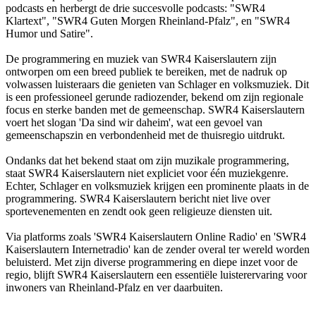
podcasts en herbergt de drie succesvolle podcasts: "SWR4
Klartext", "SWR4 Guten Morgen Rheinland-Pfalz", en "SWR4
Humor und Satire".
De programmering en muziek van SWR4 Kaiserslautern zijn
ontworpen om een breed publiek te bereiken, met de nadruk op
volwassen luisteraars die genieten van Schlager en volksmuziek. Dit
is een professioneel gerunde radiozender, bekend om zijn regionale
focus en sterke banden met de gemeenschap. SWR4 Kaiserslautern
voert het slogan 'Da sind wir daheim', wat een gevoel van
gemeenschapszin en verbondenheid met de thuisregio uitdrukt.
Ondanks dat het bekend staat om zijn muzikale programmering,
staat SWR4 Kaiserslautern niet expliciet voor één muziekgenre.
Echter, Schlager en volksmuziek krijgen een prominente plaats in de
programmering. SWR4 Kaiserslautern bericht niet live over
sportevenementen en zendt ook geen religieuze diensten uit.
Via platforms zoals 'SWR4 Kaiserslautern Online Radio' en 'SWR4
Kaiserslautern Internetradio' kan de zender overal ter wereld worden
beluisterd. Met zijn diverse programmering en diepe inzet voor de
regio, blijft SWR4 Kaiserslautern een essentiële luisterervaring voor
inwoners van Rheinland-Pfalz en ver daarbuiten.
De website van het radiostation