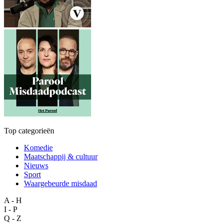
Top categorieën
Komedie
Maatschappij & cultuur
Nieuws
Sport
Waargebeurde misdaad
A - H
I - P
Q - Z