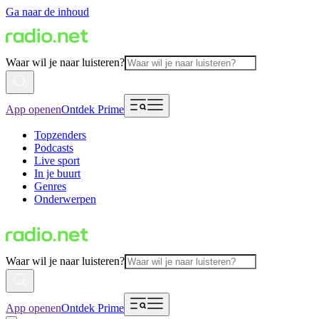
Ga naar de inhoud
Waar wil je naar luisteren?
App openen
Ontdek Prime
Topzenders
Podcasts
Live sport
In je buurt
Genres
Onderwerpen
Waar wil je naar luisteren?
App openen
Ontdek Prime