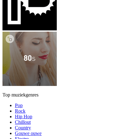
Top muziekgenres
Pop
Rock
Hip Hop
Chillout
Country
Gouwe ouwe
Electro