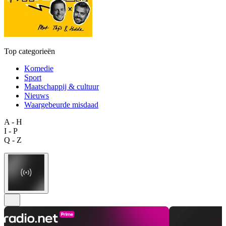
Top categorieën
Komedie
Sport
Maatschappij & cultuur
Nieuws
Waargebeurde misdaad
A - H
I - P
Q - Z