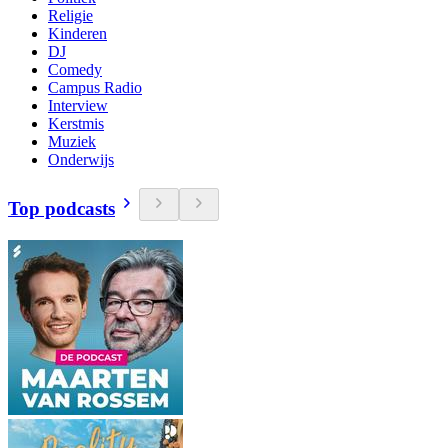
Religie
Kinderen
DJ
Comedy
Campus Radio
Interview
Kerstmis
Muziek
Onderwijs
Top podcasts