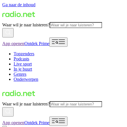
Ga naar de inhoud
Waar wil je naar luisteren?
App openen
Ontdek Prime
Topzenders
Podcasts
Live sport
In je buurt
Genres
Onderwerpen
Waar wil je naar luisteren?
App openen
Ontdek Prime