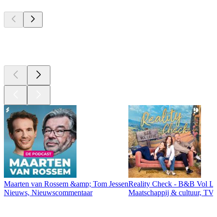
Top
podcasts
Top
podcasts
Maarten van Rossem &amp; Tom Jessen
Reality Check - B&B Vol Li
Nieuws, Nieuwscommentaar
Maatschappij & cultuur, TV 