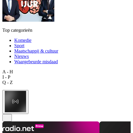
Top categorieën
Komedie
Sport
Maatschappij & cultuur
Nieuws
Waargebeurde misdaad
A - H
I - P
Q - Z