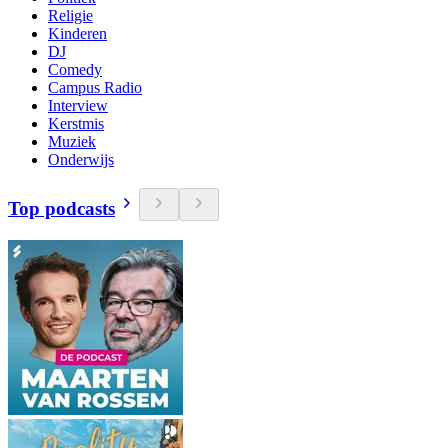
Religie
Kinderen
DJ
Comedy
Campus Radio
Interview
Kerstmis
Muziek
Onderwijs
Top podcasts