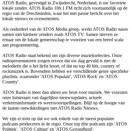
ATOS Radio, gevestigd in Zwijndrecht, Nederland, is uw favoriete
lokale zender. ATOS Radio 106.1 FM richt zich voornamelijk op de
regio van de Drechtsteden, waar het met passie bericht over het
lokale nieuws en evenementen.
Als onderdeel van de ATOS Media groep, werkt ATOS Radio nauw
samen met kleinere zenders zoals ATOS TV. Samen streven ze
ernaar om de lokale gemeenschap te voorzien van een breed scala
aan programmering.
ATOS Radio staat bekend om zijn diverse muziekselecties. Onze
radiopresentatoren zorgen ervoor dat uw dag gevuld is met de
melodieën die u het liefst hoort, of dat nu top 40 hits, country of
rockmuziek is. Bovendien hebben we verschillende genre specifieke
playlists, waaronder 'ATOS Populair', 'ATOS Rock' en 'ATOS
Country'.
ATOS Radio is meer dan alleen uw bron voor muziek. We voorzien
onze luisteraars van dagelijkse nieuwsupdates, actuele
verkeersinformatie en weersvoorspellingen. Blijf op de hoogte van
de laatste ontwikkelingen met ATOS Radio Nieuws.
We zijn er trots op dat we ook enkele van de meest populaire
podcasts produceren in de regio. Onze top drie podcasts zijn 'ATOS
Politiek', 'ATOS Cultuur' en 'ATOS Gezondheid'.