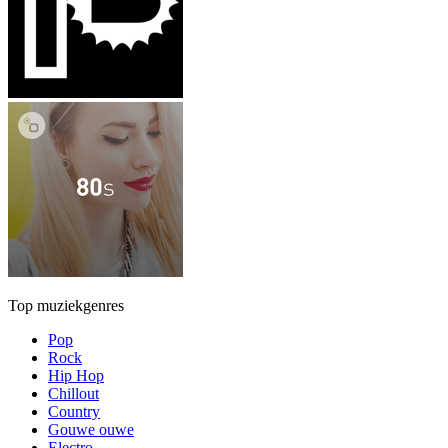
Top muziekgenres
Pop
Rock
Hip Hop
Chillout
Country
Gouwe ouwe
Electro