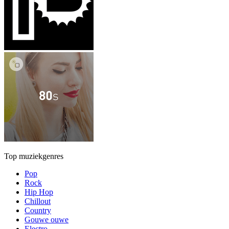
Top muziekgenres
Pop
Rock
Hip Hop
Chillout
Country
Gouwe ouwe
Electro