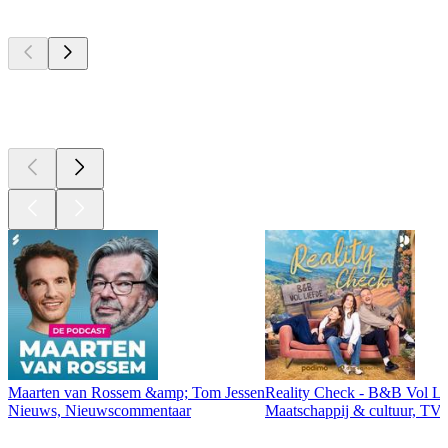
Top
podcasts
Top
podcasts
Maarten van Rossem &amp; Tom Jessen
Reality Check - B&B Vol Li
Nieuws, Nieuwscommentaar
Maatschappij & cultuur, TV 