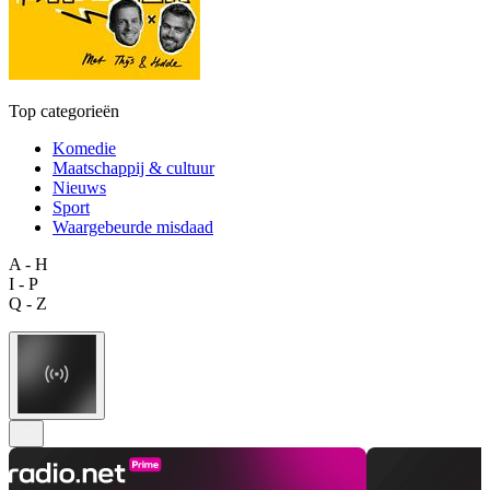
Top categorieën
Komedie
Maatschappij & cultuur
Nieuws
Sport
Waargebeurde misdaad
A - H
I - P
Q - Z