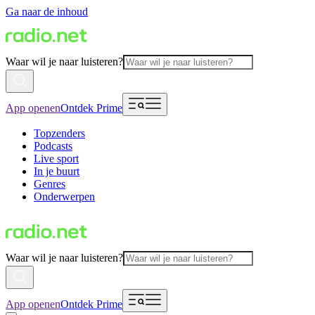
Ga naar de inhoud
Waar wil je naar luisteren?
App openen
Ontdek Prime
Topzenders
Podcasts
Live sport
In je buurt
Genres
Onderwerpen
Waar wil je naar luisteren?
App openen
Ontdek Prime