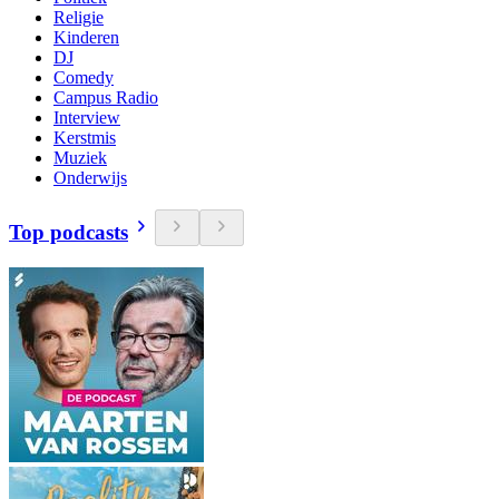
Religie
Kinderen
DJ
Comedy
Campus Radio
Interview
Kerstmis
Muziek
Onderwijs
Top podcasts