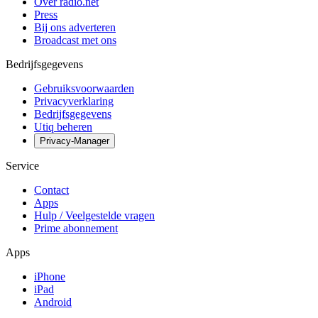
Over radio.net
Press
Bij ons adverteren
Broadcast met ons
Bedrijfsgegevens
Gebruiksvoorwaarden
Privacyverklaring
Bedrijfsgegevens
Utiq beheren
Privacy-Manager
Service
Contact
Apps
Hulp / Veelgestelde vragen
Prime abonnement
Apps
iPhone
iPad
Android