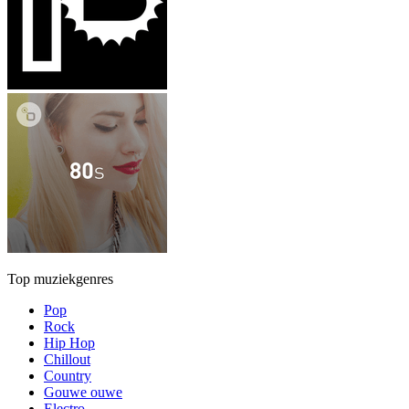
Top muziekgenres
Pop
Rock
Hip Hop
Chillout
Country
Gouwe ouwe
Electro