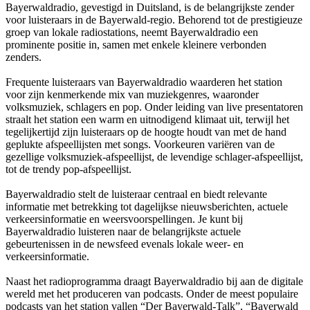
Bayerwaldradio, gevestigd in Duitsland, is de belangrijkste zender
voor luisteraars in de Bayerwald-regio. Behorend tot de prestigieuze
groep van lokale radiostations, neemt Bayerwaldradio een
prominente positie in, samen met enkele kleinere verbonden
zenders.
Frequente luisteraars van Bayerwaldradio waarderen het station
voor zijn kenmerkende mix van muziekgenres, waaronder
volksmuziek, schlagers en pop. Onder leiding van live presentatoren
straalt het station een warm en uitnodigend klimaat uit, terwijl het
tegelijkertijd zijn luisteraars op de hoogte houdt van met de hand
geplukte afspeellijsten met songs. Voorkeuren variëren van de
gezellige volksmuziek-afspeellijst, de levendige schlager-afspeellijst,
tot de trendy pop-afspeellijst.
Bayerwaldradio stelt de luisteraar centraal en biedt relevante
informatie met betrekking tot dagelijkse nieuwsberichten, actuele
verkeersinformatie en weersvoorspellingen. Je kunt bij
Bayerwaldradio luisteren naar de belangrijkste actuele
gebeurtenissen in de newsfeed evenals lokale weer- en
verkeersinformatie.
Naast het radioprogramma draagt Bayerwaldradio bij aan de digitale
wereld met het produceren van podcasts. Onder de meest populaire
podcasts van het station vallen “Der Bayerwald-Talk”, “Bayerwald