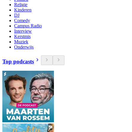
Religie
Kinderen
DJ
Comedy
Campus Radio
Interview
Kerstmis
Muziek
Onderwijs
Top podcasts