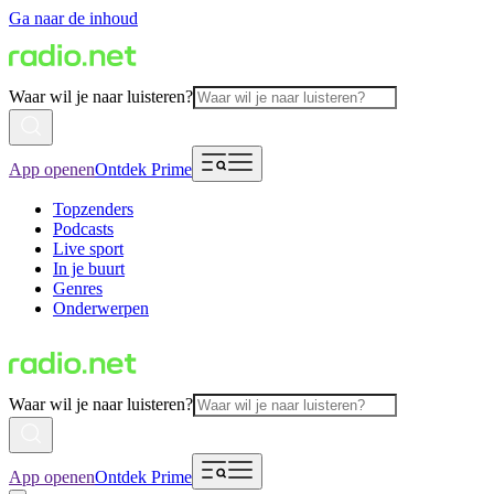
Ga naar de inhoud
Waar wil je naar luisteren?
App openen
Ontdek Prime
Topzenders
Podcasts
Live sport
In je buurt
Genres
Onderwerpen
Waar wil je naar luisteren?
App openen
Ontdek Prime