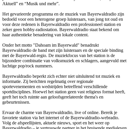
Aktuell” en “Musik und mehr”.
Het gevarieerde programma en de muziek van Bayerwaldradio zijn
bedoeld voor een heterogene groep luisteraars, van jong tot oud en
voor deze redenen is Bayerwaldradio een professioneel station en
zeker geen hobby-radiostation. Bayerwaldradio staat bekend om
haar authentieke benadering van lokale content.
Onder het motto "Dahoam im Bayerwald" benadrukt
Bayerwaldradio de band met zijn luisteraars en de speciale binding
met de Bayerwald-regio. De muziekfocus van het station is de
bijzondere combinatie van volksmuziek en schlagers, aangevuld met
luchtige pop/rock nummers.
Bayerwaldradio beperkt zich echter niet uitsluitend tot muziek en
informatie. Zij berichten regelmatig over regionale
sportevenementen en wedstrijden betreffend verschillende
sportdisciplines. Hoewel het station geen vast religieus format heeft,
geeft het toch ruimte aan geloofsgerelateerde thema's en
gebeurtenissen.
Ervaar de charme van Bayerwaldradio, live of online. Bereik je
favoriete station via het internet of de Bayerwaldradio-webradio.
Volg de afspeellijsten, aktuele nieuws, sport en het weer op
Bayerwaldradio – je vertrouwde partner in het bruisende medialeven