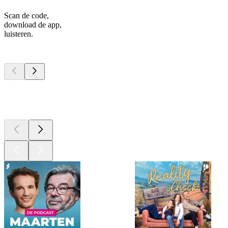
Scan de code,
download de app,
luisteren.
Top
podcasts
Top
podcasts
Top
podcasts