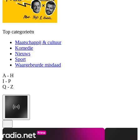
Top categorieën
Maatschappij & cultuur
Komedie
Nieuws
Sport
Waargebeurde misdaad
A - H
I - P
Q - Z