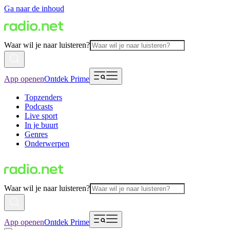
Ga naar de inhoud
Waar wil je naar luisteren?
App openen
Ontdek Prime
Topzenders
Podcasts
Live sport
In je buurt
Genres
Onderwerpen
Waar wil je naar luisteren?
App openen
Ontdek Prime