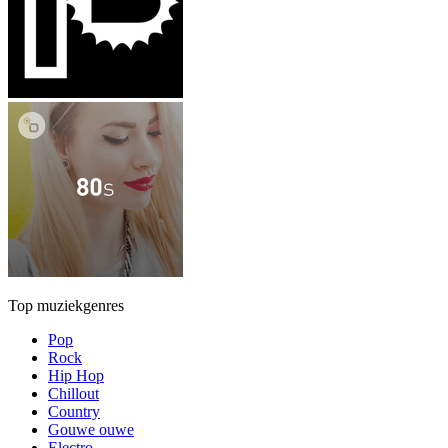
Top muziekgenres
Pop
Rock
Hip Hop
Chillout
Country
Gouwe ouwe
Electro