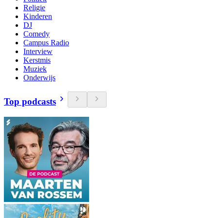
Religie
Kinderen
DJ
Comedy
Campus Radio
Interview
Kerstmis
Muziek
Onderwijs
Top podcasts