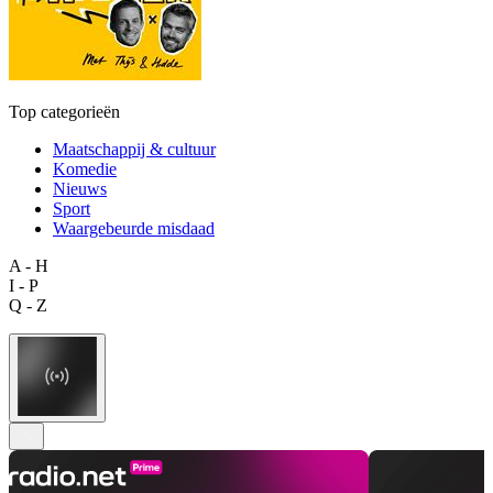
Top categorieën
Maatschappij & cultuur
Komedie
Nieuws
Sport
Waargebeurde misdaad
A - H
I - P
Q - Z