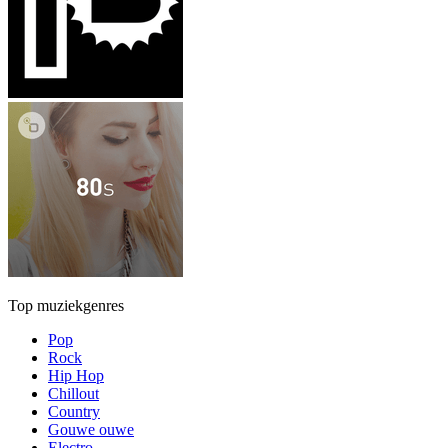
Top muziekgenres
Pop
Rock
Hip Hop
Chillout
Country
Gouwe ouwe
Electro