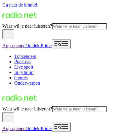
Ga naar de inhoud
Waar wil je naar luisteren?
App openen
Ontdek Prime
Topzenders
Podcasts
Live sport
In je buurt
Genres
Onderwerpen
Waar wil je naar luisteren?
App openen
Ontdek Prime