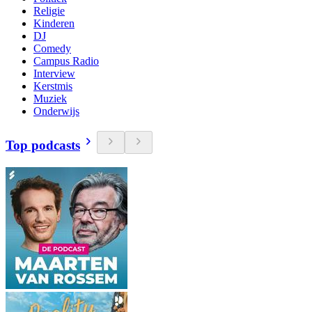
Religie
Kinderen
DJ
Comedy
Campus Radio
Interview
Kerstmis
Muziek
Onderwijs
Top podcasts