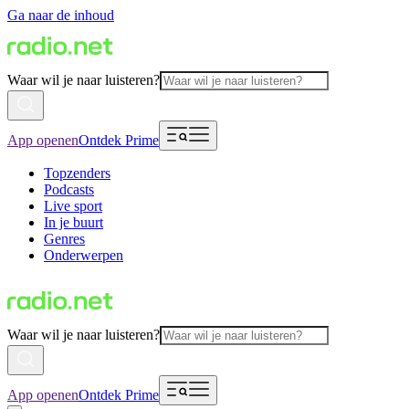
Ga naar de inhoud
Waar wil je naar luisteren?
App openen
Ontdek Prime
Topzenders
Podcasts
Live sport
In je buurt
Genres
Onderwerpen
Waar wil je naar luisteren?
App openen
Ontdek Prime