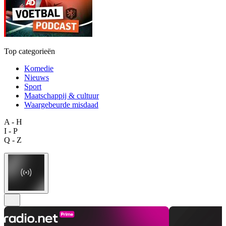
Top categorieën
Komedie
Nieuws
Sport
Maatschappij & cultuur
Waargebeurde misdaad
A - H
I - P
Q - Z