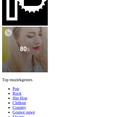
Top muziekgenres
Pop
Rock
Hip Hop
Chillout
Country
Gouwe ouwe
Electro