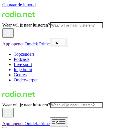
Ga naar de inhoud
Waar wil je naar luisteren?
App openen
Ontdek Prime
Topzenders
Podcasts
Live sport
In je buurt
Genres
Onderwerpen
Waar wil je naar luisteren?
App openen
Ontdek Prime