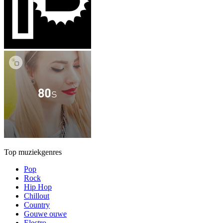
Top muziekgenres
Pop
Rock
Hip Hop
Chillout
Country
Gouwe ouwe
Electro