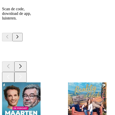
Scan de code,
download de app,
luisteren.
Top
podcasts
Top
podcasts
Top
podcasts