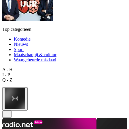
Top categorieën
Komedie
Nieuws
Sport
Maatschappij & cultuur
Waargebeurde misdaad
A - H
I - P
Q - Z