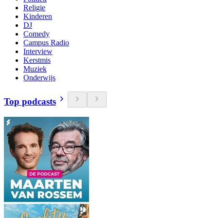
Religie
Kinderen
DJ
Comedy
Campus Radio
Interview
Kerstmis
Muziek
Onderwijs
Top podcasts