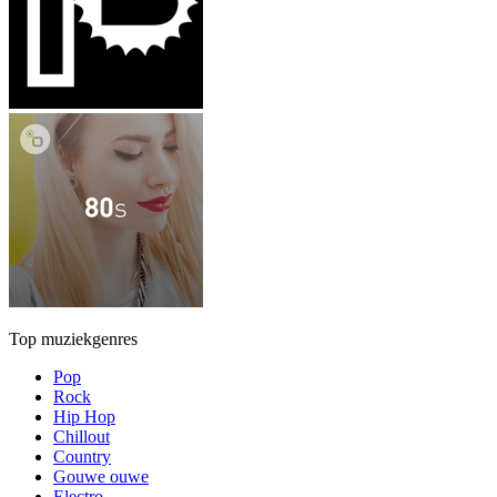
Top muziekgenres
Pop
Rock
Hip Hop
Chillout
Country
Gouwe ouwe
Electro