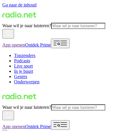
Ga naar de inhoud
Waar wil je naar luisteren?
App openen
Ontdek Prime
Topzenders
Podcasts
Live sport
In je buurt
Genres
Onderwerpen
Waar wil je naar luisteren?
App openen
Ontdek Prime